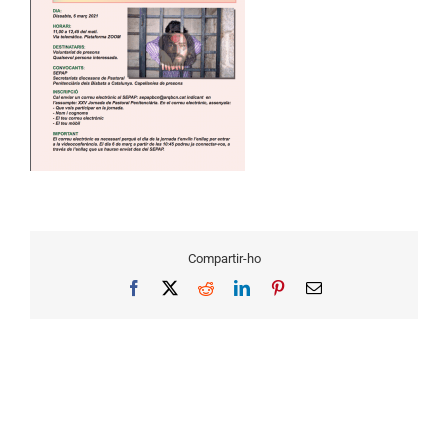
Compartir-ho
Facebook
X
Reddit
LinkedIn
Pinterest
Email