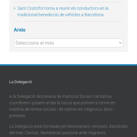
Sant Cristòfol torna a reunir els conductors en la
tradicional benedicció de vehicles a Barcelona
Arxiu
Arxius
La Delegació
A la Delegació diocesana de Pastoral Social i caritativa
coordinem i posem al dia la tasca que portem a terme en
matèria de temes socials i de caritat els religiosos, laics i
preveres.
La Delegació està formada pel Secretariats i entitats: Apostolat
del mar, Càritas, Secretariat pastoral amb migrants,