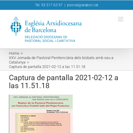
Skip
Tel. 93 317 63 97
|
psocial@arqbcn.cat
to
content
Home
XXV Jornada de Pastoral Penitenciària dels bisbats amb seu a
Catalunya
Captura de pantalla 2021-02-12 a las 11.51.18
Captura de pantalla 2021-02-12 a
las 11.51.18