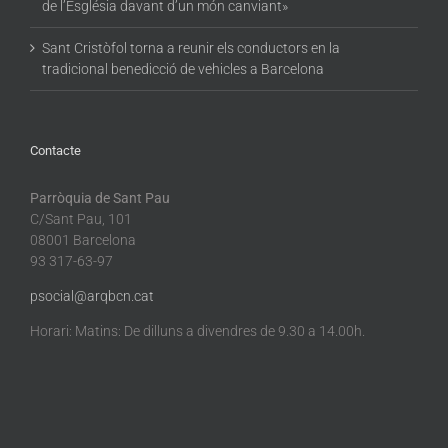
de l’Església davant d’un món canviant»
Sant Cristòfol torna a reunir els conductors en la
tradicional benedicció de vehicles a Barcelona
Contacte
Parròquia de Sant Pau
C/Sant Pau, 101
08001 Barcelona
93 317-63-97
psocial@arqbcn.cat
Horari: Matins: De dilluns a divendres de 9.30 a 14.00h.