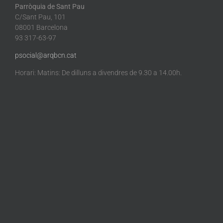
Parròquia de Sant Pau
C/Sant Pau, 101
08001 Barcelona
93 317-63-97
psocial@arqbcn.cat
Horari: Matins: De dilluns a divendres de 9.30 a 14.00h.