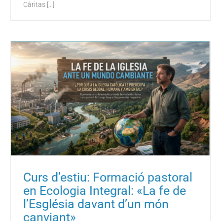
Càritas [...]
Curs d’estiu: Formació pastoral
en Ecologia Integral: «La fe de
l’Església davant d’un món
canviant»