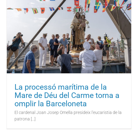
La processó marítima de la
Mare de Déu del Carme torna a
omplir la Barceloneta
El cardenal Joan Josep Omella presideix l'eucaristia de la
patrona [...]