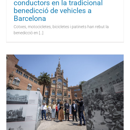
conductors en la tradicional
benedicció de vehicles a
Barcelona
Cotxes, motocicletes, bicicletes i patinets han rebut la
benedicció en [...]