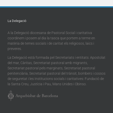
La Delegació
A la Delegació diocesana de Pastoral Social i caritativa
coordinem i posem al dia la tasca que portem a terme en
matèria de temes socials i de caritat els religiosos, laics i
preveres.
La Delegació està formada pel Secretariats i entitats: Apostolat
del mar, Càritas, Secretariat pastoral amb migrants,
Secretariat pastoral pels marginats, Secretariat pastoral
penitenciària, Secretariat pastoral del trànsit, bombers i cossos
de seguretat i les Institucions socials i caritatives: Fundació de
la Santa Creu, Justícia i Pau, Mans Unides i Obinso.