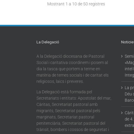
Mostrant 1 a 10 de 50 registres
La Delegació
Noticie
A la Delegació diocesana de Pastoral
Semin
Social i caritativa coordinem i posem al
«Mag
dia la tasca que portem a terme en
intel
matèria de temes socials i de caritat els
Integ
religiosos, laics i preveres.
La p
La Delegació està formada pel
Déu 
Secretariats i entitats: Apostolat del mar,
Barc
Càritas, Secretariat pastoral amb
migrants, Secretariat pastoral pels
Càri
marginats, Secretariat pastoral
de 4.
penitenciària, Secretariat pastoral del
extra
trànsit, bombers i cossos de seguretat i