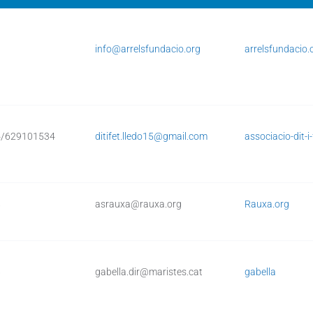
0
info@arrelsfundacio.org
arrelsfundacio.
4/629101534
ditifet.lledo15@gmail.com
associacio-dit-i-
8
asrauxa@rauxa.org
Rauxa.org
6
gabella.dir@maristes.cat
gabella