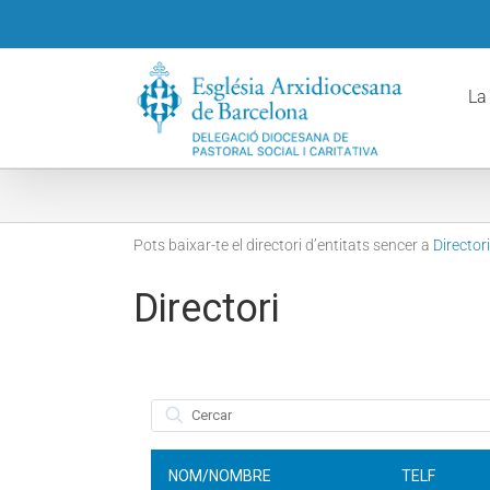
Skip
to
content
La
Pots baixar-te el directori d’entitats sencer a
Directori
Directori
wpdatatables_frontend_strings.searchTableWCAG_w
NOM/NOMBRE
TELF