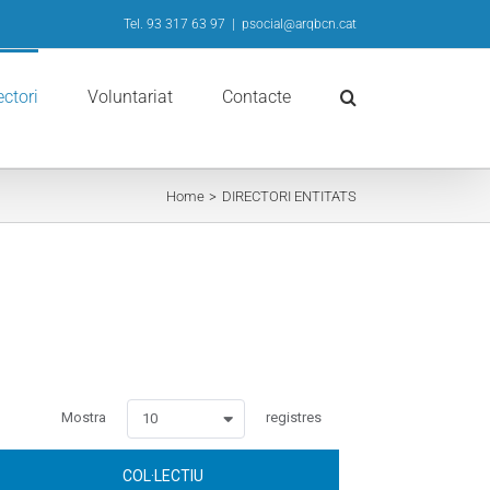
Tel. 93 317 63 97
|
psocial@arqbcn.cat
ectori
Voluntariat
Contacte
Home
DIRECTORI ENTITATS
wpdatatables_frontend_strings.lenghtMenuWCAG_wpdatatables
Mostra
registres
10
COL·LECTIU