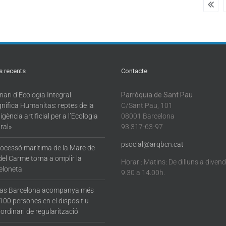
s recents
Contacte
ari d’Ecologia Integral:
Parròquia de Sant Pau
nifica Humanitas: reptes de la
C/Sant Pau, 101
·ligència artificial per a l’Ecologia
08001 Barcelona
ral»
93 317-63-97
psocial@arqbcn.cat
rocessó marítima de la Mare de
del Carme torna a omplir la
Horari: Matins: De dilluns a diven
eloneta
9.30 a 14.00h.
tas Barcelona acompanya més
100 persones en el dispositiu
ordinari de regularització