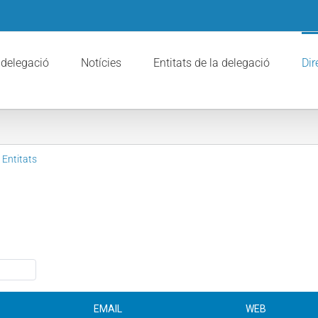
 delegació
Notícies
Entitats de la delegació
Dir
 Entitats
pdatatables
EMAIL
WEB