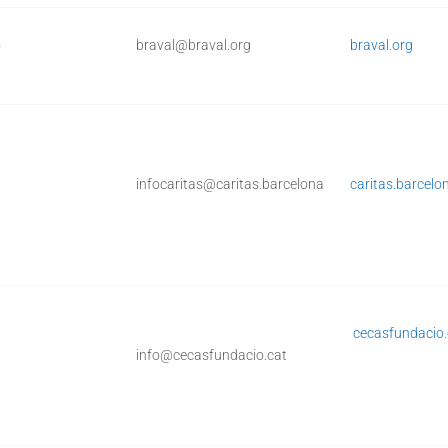
4
braval@braval.org
braval.org
0
infocaritas@caritas.barcelona
caritas.barcelo
cecasfundacio.
0
info@cecasfundacio.cat
GRANTS, PR