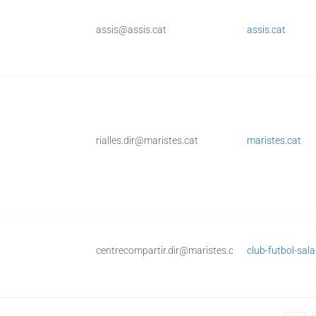
8
assis@assis.cat
assis.cat
0
rialles.dir@maristes.cat
maristes.cat
6
centrecompartir.dir@maristes.cat
club-futbol-sal