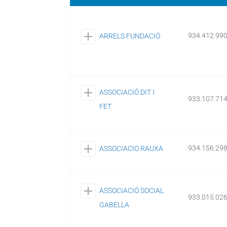
934.412.99
ARRELS FUNDACIÓ
ASSOCIACIÓ DIT I
933.107.71
FET
934.156.29
ASSOCIACIO RAUXA
ASSOCIACIÓ SOCIAL
933.015.02
GABELLA