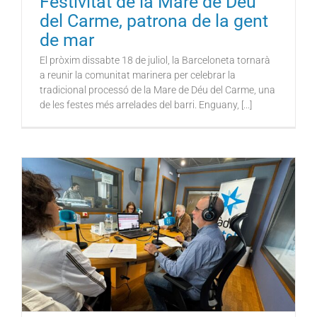
Festivitat de la Mare de Déu
del Carme, patrona de la gent
de mar
El pròxim dissabte 18 de juliol, la Barceloneta tornarà
a reunir la comunitat marinera per celebrar la
tradicional processó de la Mare de Déu del Carme, una
de les festes més arrelades del barri. Enguany, [...]