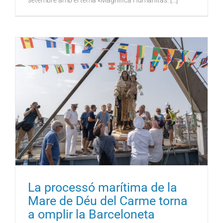
setembre amb el tema «Magnifica Humanitas: [...]
La processó marítima de la
Mare de Déu del Carme torna
a omplir la Barceloneta