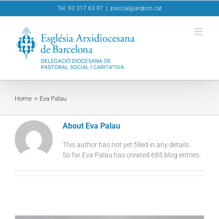
Skip
Tel. 93 317 63 97
|
psocial@arqbcn.cat
to
content
Home
Eva Palau
About
Eva Palau
This author has not yet filled in any details.
So far Eva Palau has created 685 blog entries.