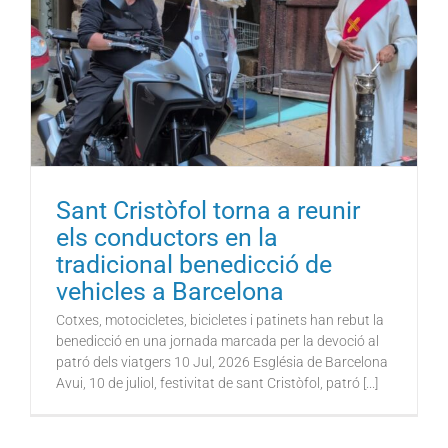
Sant Cristòfol torna a reunir
els conductors en la
tradicional benedicció de
vehicles a Barcelona
Cotxes, motocicletes, bicicletes i patinets han rebut la
benedicció en una jornada marcada per la devoció al
patró dels viatgers 10 Jul, 2026 Església de Barcelona
Avui, 10 de juliol, festivitat de sant Cristòfol, patró [...]