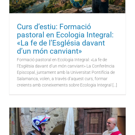
Curs d’estiu: Formació
pastoral en Ecologia Integral:
«La fe de l’Església davant
d’un món canviant»
Formació pastoral en Ecologia Integral: «La fe de
l’Església davant d’un món canviant» La Conferència
Episcopal, juntament amb la Universitat Pontifícia de
Salamanca, volen, a través d’aquest curs, formar
creients amb coneixements sobre Ecologia Integral [...]