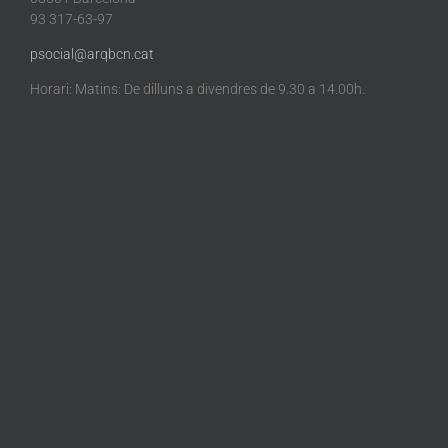
93 317-63-97
psocial@arqbcn.cat
Horari: Matins: De dilluns a divendres de 9.30 a 14.00h.