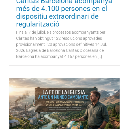
Càritas Barcelona acompanya
més de 4.100 persones en el
dispositiu extraordinari de
regularització
Fins al 7 de juliol, els processos acompanyants per
Càritas han obtingut 122 resolucions aprovades
provisionalment i 20 aprovacions definitives 14 Jul,
2026 Església de Barcelona Càritas Diocesana de
Barcelona ha acompanyat 4.157 persones en [...]