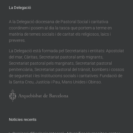
La Delegació
A la Delegació diocesana de Pastoral Social i caritativa
coordinem i posem al dia la tasca que portem a terme en
matèria de temes socials i de caritat els religiosos, laics i
preveres.
La Delegació està formada pel Secretariats i entitats: Apostolat
del mar, Càritas, Secretariat pastoral amb migrants,
Secretariat pastoral pels marginats, Secretariat pastoral
penitenciària, Secretariat pastoral del trànsit, bombers i cossos
de seguretat i les Institucions socials i caritatives: Fundació de
la Santa Creu, Justícia i Pau, Mans Unides i Obinso.
Noticies recents