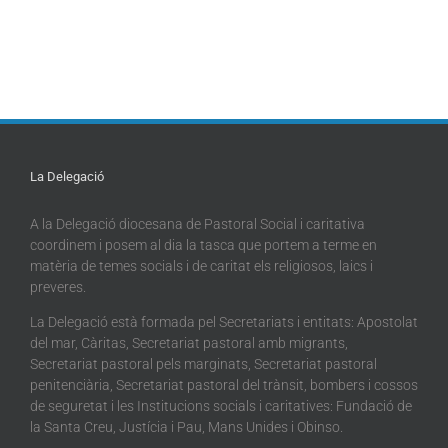
La Delegació
A la Delegació diocesana de Pastoral Social i caritativa
coordinem i posem al dia la tasca que portem a terme en
matèria de temes socials i de caritat els religiosos, laics i
preveres.
La Delegació està formada pel Secretariats i entitats: Apostolat
del mar, Càritas, Secretariat pastoral amb migrants,
Secretariat pastoral pels marginats, Secretariat pastoral
penitenciària, Secretariat pastoral del trànsit, bombers i cossos
de seguretat i les Institucions socials i caritatives: Fundació de
la Santa Creu, Justícia i Pau, Mans Unides i Obinso.