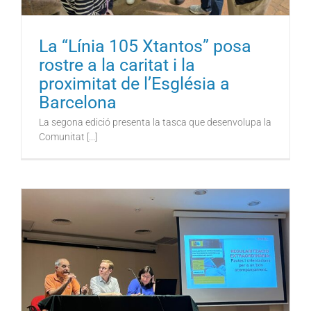
La “Línia 105 Xtantos” posa
rostre a la caritat i la
proximitat de l’Església a
Barcelona
La segona edició presenta la tasca que desenvolupa la
Comunitat [...]