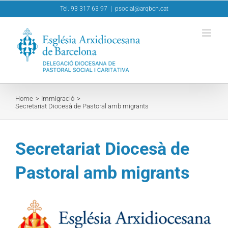
Skip
Tel. 93 317 63 97
|
psocial@arqbcn.cat
to
content
Home
Immigració
Secretariat Diocesà de Pastoral amb migrants
Secretariat Diocesà de
Pastoral amb migrants