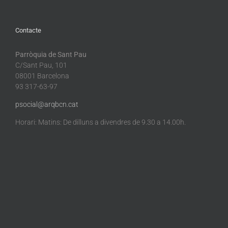
Contacte
Parròquia de Sant Pau
C/Sant Pau, 101
08001 Barcelona
93 317-63-97
psocial@arqbcn.cat
Horari: Matins: De dilluns a divendres de 9.30 a 14.00h.