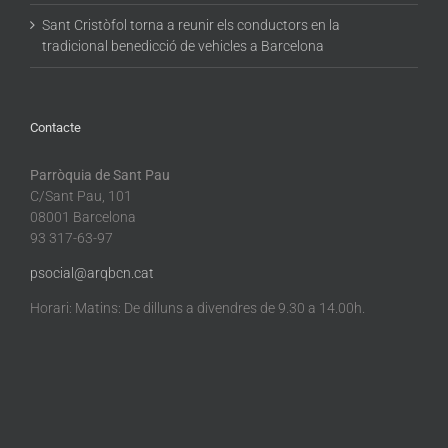
Sant Cristòfol torna a reunir els conductors en la
tradicional benedicció de vehicles a Barcelona
Contacte
Parròquia de Sant Pau
C/Sant Pau, 101
08001 Barcelona
93 317-63-97
psocial@arqbcn.cat
Horari: Matins: De dilluns a divendres de 9.30 a 14.00h.