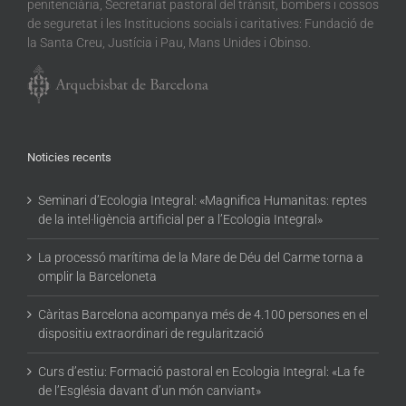
penitenciària, Secretariat pastoral del trànsit, bombers i cossos
de seguretat i les Institucions socials i caritatives: Fundació de
la Santa Creu, Justícia i Pau, Mans Unides i Obinso.
Noticies recents
Seminari d’Ecologia Integral: «Magnifica Humanitas: reptes
de la intel·ligència artificial per a l’Ecologia Integral»
La processó marítima de la Mare de Déu del Carme torna a
omplir la Barceloneta
Càritas Barcelona acompanya més de 4.100 persones en el
dispositiu extraordinari de regularització
Curs d’estiu: Formació pastoral en Ecologia Integral: «La fe
de l’Església davant d’un món canviant»