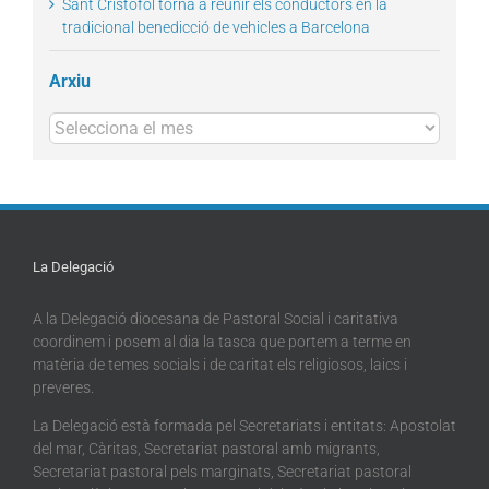
Sant Cristòfol torna a reunir els conductors en la
tradicional benedicció de vehicles a Barcelona
Arxiu
Arxius
La Delegació
A la Delegació diocesana de Pastoral Social i caritativa
coordinem i posem al dia la tasca que portem a terme en
matèria de temes socials i de caritat els religiosos, laics i
preveres.
La Delegació està formada pel Secretariats i entitats: Apostolat
del mar, Càritas, Secretariat pastoral amb migrants,
Secretariat pastoral pels marginats, Secretariat pastoral