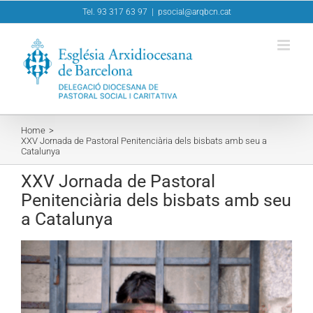
Skip
Tel. 93 317 63 97
|
psocial@arqbcn.cat
to
content
Home
XXV Jornada de Pastoral Penitenciària dels bisbats amb seu a
Catalunya
XXV Jornada de Pastoral
Penitenciària dels bisbats amb seu
a Catalunya
View
Larger
Image