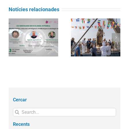
Notícies relacionades
Càritas Barcelona
La processó marítima
acompanya més de
la
de la Mare de Déu del
4.100 persones en el
l
Carme torna a omplir la
dispositiu extraordinari
Barceloneta
de regularització
Cercar
Search
for:
Recents