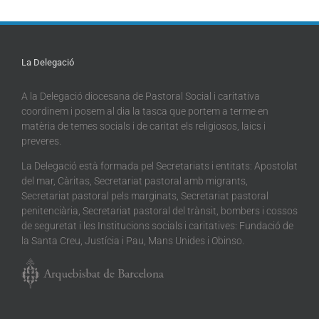
La Delegació
A la Delegació diocesana de Pastoral Social i caritativa
coordinem i posem al dia la tasca que portem a terme en
matèria de temes socials i de caritat els religiosos, laics i
preveres.
La Delegació està formada pel Secretariats i entitats: Apostolat
del mar, Càritas, Secretariat pastoral amb migrants,
Secretariat pastoral pels marginats, Secretariat pastoral
penitenciària, Secretariat pastoral del trànsit, bombers i cossos
de seguretat i les Institucions socials i caritatives: Fundació de
la Santa Creu, Justícia i Pau, Mans Unides i Obinso.