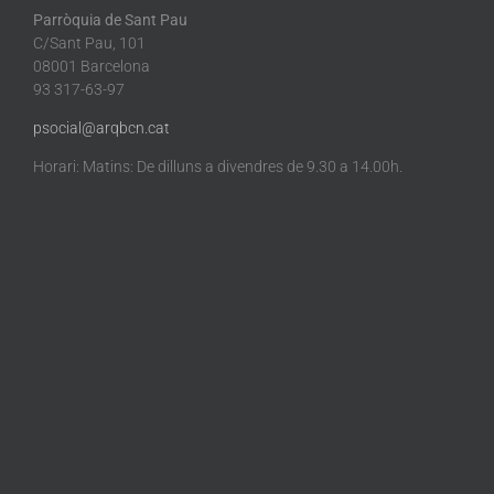
Parròquia de Sant Pau
C/Sant Pau, 101
08001 Barcelona
93 317-63-97
psocial@arqbcn.cat
Horari: Matins: De dilluns a divendres de 9.30 a 14.00h.