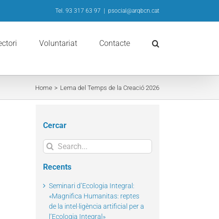
Tel. 93 317 63 97
|
psocial@arqbcn.cat
ectori
Voluntariat
Contacte
Home
Lema del Temps de la Creació 2026
Cercar
Search
for:
Recents
Seminari d’Ecologia Integral:
«Magnifica Humanitas: reptes
de la intel·ligència artificial per a
l’Ecologia Integral»