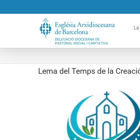
Skip
to
content
La
Lema del Temps de la Creaci
View
Larger
Image