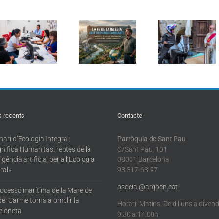
Seminar
Curs d’estiu:
Sant Cristòfol
d’Ecolog
Formació
torna a reunir
Integral
pastoral en
els conductors
«Magnifi
Ecologia
en la
Humanita
Integral: «La fe
tradicional
reptes de 
de l’Església
benedicció de
intel·ligèn
davant d’un
vehicles a
artificial p
món canviant»
Barcelona
l’Ecologi
Integral
s recents
Contacte
ari d’Ecologia Integral:
Parròquia de Sant Pau
nifica Humanitas: reptes de la
C/Sant Pau, 101
·ligència artificial per a l’Ecologia
08001 Barcelona
ral»
93 317-63-97
psocial@arqbcn.cat
rocessó marítima de la Mare de
del Carme torna a omplir la
Horari: Matins: De dilluns a diven
eloneta
9.30 a 14.00h.