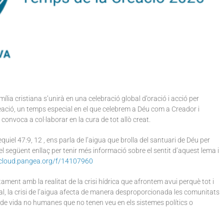
ília cristiana s’unirà en una celebració global d’oració i acció per
eació, un temps especial en el que celebrem a Déu com a Creador i
convoca a col·laborar en la cura de tot allò creat.
quiel 47:9, 12 , ens parla de l’aigua que brolla del santuari de Déu per
 el següent enllaç per tenir més informació sobre el sentit d’aquest lema i
tcloud.pangea.org/f/14107960
tament amb la realitat de la crisi hídrica que afrontem avui perquè tot i
al, la crisi de l’aigua afecta de manera desproporcionada les comunitats
 de vida no humanes que no tenen veu en els sistemes polítics o