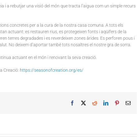
cia i a rebutjar una visió del món que tracta l’aigua com un simple recurs
ions concretes per a la cura de la nostra casa comuna. A tots els
tan actuant: es restauren rius, es protegeixen fonts i aqüífers de la
eren terres degradades i es reverdeixen zones àrides. Es perforen pous i
salut. No deixem d’aportar també tots nosaltres el nostre gra de sorra.
inua actuant en el món i renovant la seva creació.
la Creació:
https://seasonofcreation.org/es/
Facebook
X
Reddit
LinkedIn
Pinterest
Ema