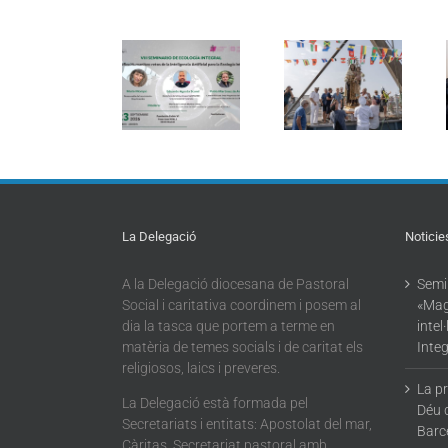
Seminari
Càritas
d’Ecologia
Barcelona
Integral:
La processó
acompanya
«Magnifica
marítima de la
més de 4.100
Humanitas:
Mare de Déu
persones en el
reptes de la
del Carme
dispositiu
intel·ligència
torna a omplir
extraordinari
artificial per a
la Barceloneta
de
l’Ecologia
regularització
Integral»
La Delegació
Noticie
A la Delegació diocesana de Pastoral
Semin
Social i caritativa coordinem i posem al
«Mag
dia la tasca que portem a terme en
intel
matèria de temes socials i de caritat els
Integ
religiosos, laics i preveres.
La p
La Delegació està formada pel
Déu 
Secretariats i entitats: Apostolat del mar,
Barc
Càritas, Secretariat pastoral amb