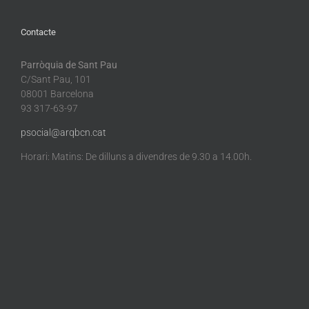
Contacte
Parròquia de Sant Pau
C/Sant Pau, 101
08001 Barcelona
93 317-63-97
psocial@arqbcn.cat
Horari: Matins: De dilluns a divendres de 9.30 a 14.00h.