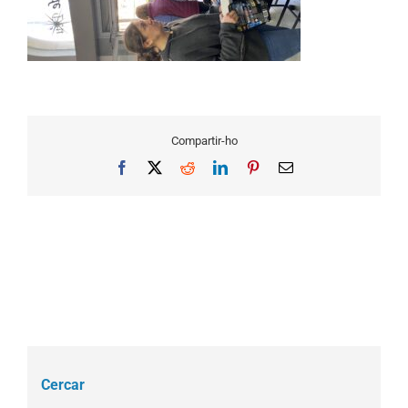
Compartir-ho
Facebook
X
Reddit
LinkedIn
Pinterest
Email
Cercar