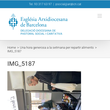
Skip
Tel. 93 317 63 97
|
psocial@arqbcn.cat
to
content
Home
Una hora generosa a la setmana per repartir aliments
IMG_5187
IMG_5187