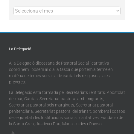
Arxius
La Delegació
A la Delegació diocesana de Pastoral Social i caritativa
coordinem i posem al dia la tasca que portem a terme en
matèria de temes socials i de caritat els religiosos, laics i
preveres.
La Delegació està formada pel Secretariats i entitats: Apostolat
del mar, Càritas, Secretariat pastoral amb migrants,
Secretariat pastoral pels marginats, Secretariat pastoral
penitenciària, Secretariat pastoral del trànsit, bombers i cossos
de seguretat i les Institucions socials i caritatives: Fundació de
la Santa Creu, Justícia i Pau, Mans Unides i Obinso.