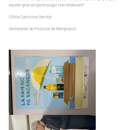
aquest gran projecte pugui tirar endavant!
Glòria Carrizosa Servitje
Secretariat de Pastoral de Marginació