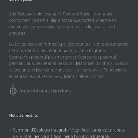
A la Delegació diocesana de Pastoral Social i caritativa
coordinem i posem al dia la tasca que portem a terme en
matèria de temes socials i de caritat els religiosos, laics i
preveres.
La Delegació està formada pel Secretariats i entitats: Apostolat
del mar, Càritas, Secretariat pastoral amb migrants,
Secretariat pastoral pels marginats, Secretariat pastoral
penitenciària, Secretariat pastoral del trànsit, bombers i cossos
de seguretat i les Institucions socials i caritatives: Fundació de
la Santa Creu, Justícia i Pau, Mans Unides i Obinso.
Noticies recents
Seminari d’Ecologia Integral: «Magnifica Humanitas: reptes
de la intel·ligència artificial per a l’Ecologia Integral»