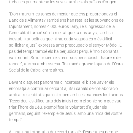
treballen per mantenir les seves famílies als països d’origen.
“D’on traurem les tones de menjar que ens proporcionava el
Banc dels Aliments? També ens han retallat les subvencions de
l’Ajuntament, només 4.000 euros l’any, i els ingressos de la
Generalitat també són la meitat que fa uns anys, i amb la
inestabilitat política que hi ha, cada vegada és més difícil
sol·licitar ajuts”, expressa amb preocupació el senyor Mòdol. El
pas del temps també els ha perjudicat perquè “molt donants
van morint. Si no trobem els recursos per subsistir haurem de
tancar”, afirma amb tristesa. Tot i això agraeix l’ajuda de l’Obra
Social de la Caixa, entre altres.
Davant d’aquest panorama d’incertesa, el bisbe Javier els
encoratja a continuar cercant ajuts i canals de col·laboració
amb altres entitats que es troben amb les mateixes limitacions.
“Recordeu les dificultats dels inicis i com el bonic nom que vau
triar, l’hora de Déu, exemplifica la voluntat d’ajudar els
germans, seguint l’exemple de Jesús, amb una mica del vostre
temps”.
Al final una fotografia de record i un alè d’esperança perquè