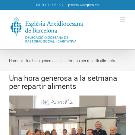
Skip
Tel. 93 317 63 97
|
psocial@arqbcn.cat
to
content
Home
Una hora generosa a la setmana per repartir aliments
Una hora generosa a la setmana
per repartir aliments
View
Larger
Image