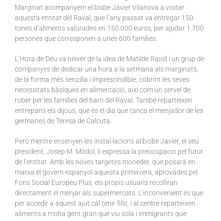
Marginat acompanyem el bisbe Javier Vilanova a visitar
aquesta entitat del Raval, que l’any passat va entregar 150
tones d’aliments valorades en 150.000 euros, per ajudar 1.700
persones que corresponen a unes 600 famílies.
L’Hora de Déu va néixer de la idea de Matilde Ripoll i un grup de
companyes de dedicar una hora a la setmana als marginats,
de la forma més senzilla i imprescindible, cobrint les seves
necessitats bàsiques en alimentació, així com un servei de
rober per les famílies del barri del Raval. També reparteixen
entrepans els dijous, que és el dia que tanca el menjador de les
germanes de Teresa de Calcuta.
Però mentre ensenyen les instal·lacions al bisbe Javier, el seu
president, Josep M. Mòdol, li expressa la preocupació pel futur
de l’entitat. Amb les noves targetes moneder, que posarà en
marxa el govern espanyol aquesta primavera, aprovades pel
Fons Social Europeu Plus, els propis usuaris recolliran
directament el menjar als supermercats. L’inconvenient és que
per accedir a aquest ajut cal tenir fills, i al centre reparteixen
aliments a molta gent gran que viu sola i immigrants que