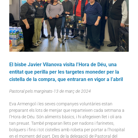
El bisbe Javier Vilanova visita l’Hora de Déu, una
entitat que perilla per les targetes moneder per la
cistella de la compra, que entraran en vigor a l’abril
Pastoral pels marginats-13 de març de 2024
Eva Armengol i les seves companyes voluntàries estan
preparant els lots de menjar que reparteixen cada setmana a
l’Hora de Déu. Són aliments bàsics, i hi afegeixen llet i oli ara
tan preuat. També preparan llets per nadons i farinetes,
bolquers i fins i tot cistelles amb robeta per portar a l’hospital
en el moment del part. Des de la delegació de Pastoral del