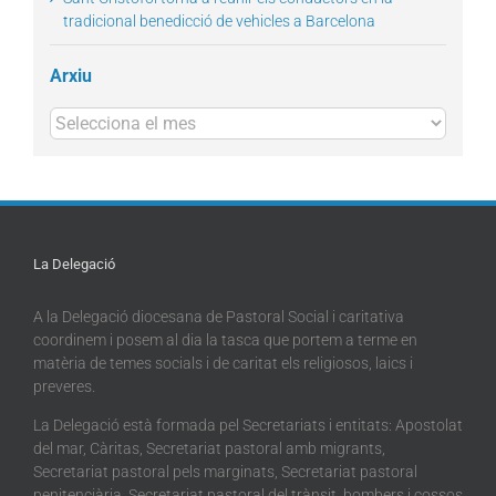
tradicional benedicció de vehicles a Barcelona
Arxiu
Arxius
La Delegació
A la Delegació diocesana de Pastoral Social i caritativa
coordinem i posem al dia la tasca que portem a terme en
matèria de temes socials i de caritat els religiosos, laics i
preveres.
La Delegació està formada pel Secretariats i entitats: Apostolat
del mar, Càritas, Secretariat pastoral amb migrants,
Secretariat pastoral pels marginats, Secretariat pastoral
penitenciària, Secretariat pastoral del trànsit, bombers i cossos