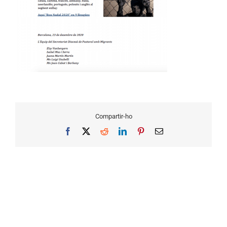
Compartir-ho
Facebook
X
Reddit
LinkedIn
Pinterest
Email