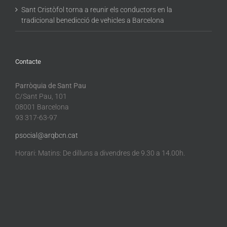
Sant Cristòfol torna a reunir els conductors en la
tradicional benedicció de vehicles a Barcelona
Contacte
Parròquia de Sant Pau
C/Sant Pau, 101
08001 Barcelona
93 317-63-97
psocial@arqbcn.cat
Horari: Matins: De dilluns a divendres de 9.30 a 14.00h.