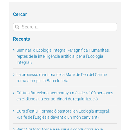
Cercar
Search
for:
Recents
Seminari d’Ecologia Integral: «Magnifica Humanitas:
reptes de la intel·ligència artificial per a l’Ecologia
Integral»
La processó marítima de la Mare de Déu del Carme
torna a omplir la Barceloneta
Càritas Barcelona acompanya més de 4.100 persones
en el dispositiu extraordinari de regularització
Curs d’estiu: Formació pastoral en Ecologia Integral:
«La fe de l’Església davant d’un món canviant»
Sant Cristòfol torna a reunir els conductors en la