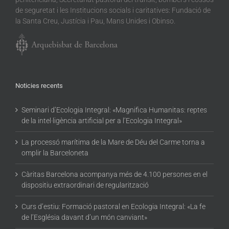
de seguretat i les Institucions socials i caritatives: Fundació de
la Santa Creu, Justícia i Pau, Mans Unides i Obinso.
Noticies recents
Seminari d’Ecologia Integral: «Magnifica Humanitas: reptes
de la intel·ligència artificial per a l’Ecologia Integral»
La processó marítima de la Mare de Déu del Carme torna a
omplir la Barceloneta
Càritas Barcelona acompanya més de 4.100 persones en el
dispositiu extraordinari de regularització
Curs d’estiu: Formació pastoral en Ecologia Integral: «La fe
de l’Església davant d’un món canviant»