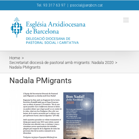
Skip
Tel. 93 317 63 97
|
psocial@arqbcn.cat
to
content
Home
Secretariat diocesà de pastoral amb migrants: Nadala 2020
Nadala PMigrants
Nadala PMigrants