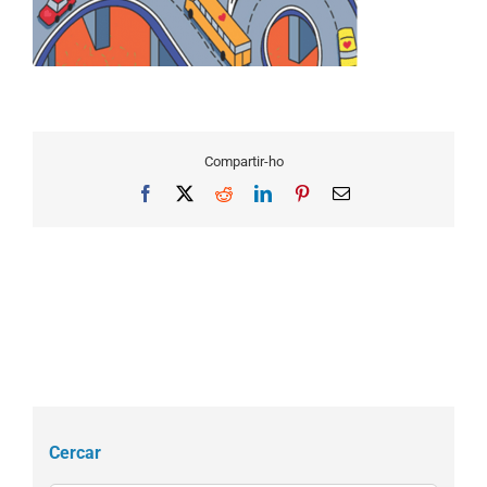
Compartir-ho
Facebook
X
Reddit
LinkedIn
Pinterest
Email
Cercar