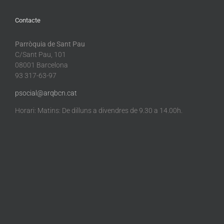
Contacte
Parròquia de Sant Pau
C/Sant Pau, 101
08001 Barcelona
93 317-63-97
psocial@arqbcn.cat
Horari: Matins: De dilluns a divendres de 9.30 a 14.00h.