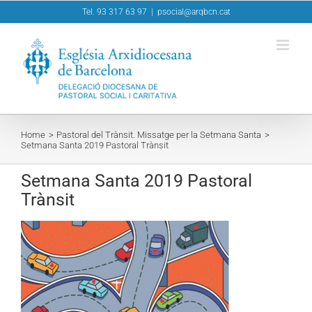
Skip
Tel. 93 317 63 97
|
psocial@arqbcn.cat
to
content
Home
Pastoral del Trànsit. Missatge per la Setmana Santa
Setmana Santa 2019 Pastoral Trànsit
Setmana Santa 2019 Pastoral
Trànsit