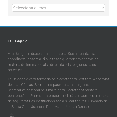
Arxius
La Delegació
A la Delegació diocesana de Pastoral Social i caritativa
coordinem i posem al dia la tasca que portem a terme en
matèria de temes socials i de caritat els religiosos, laics i
preveres.
La Delegació està formada pel Secretariats i entitats: Apostolat
del mar, Càritas, Secretariat pastoral amb migrants,
Secretariat pastoral pels marginats, Secretariat pastoral
penitenciària, Secretariat pastoral del trànsit, bombers i cossos
de seguretat i les Institucions socials i caritatives: Fundació de
la Santa Creu, Justícia i Pau, Mans Unides i Obinso.