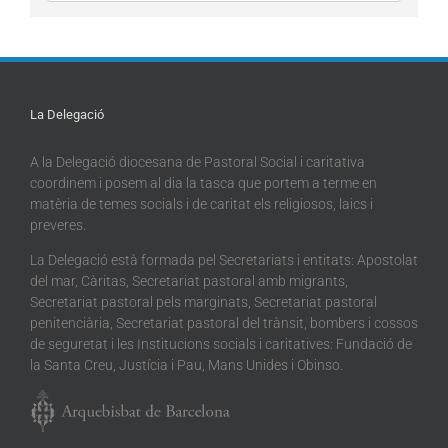
La Delegació
A la Delegació diocesana de Pastoral Social i caritativa
coordinem i posem al dia la tasca que portem a terme en
matèria de temes socials i de caritat els religiosos, laics i
preveres.
La Delegació està formada pel Secretariats i entitats: Apostolat
del mar, Càritas, Secretariat pastoral amb migrants,
Secretariat pastoral pels marginats, Secretariat pastoral
penitenciària, Secretariat pastoral del trànsit, bombers i cossos
de seguretat i les Institucions socials i caritatives: Fundació de
la Santa Creu, Justícia i Pau, Mans Unides i Obinso.