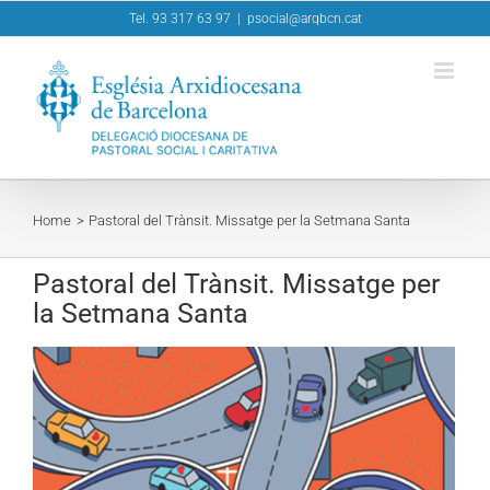
Skip
Tel. 93 317 63 97
|
psocial@arqbcn.cat
to
content
Home
Pastoral del Trànsit. Missatge per la Setmana Santa
Pastoral del Trànsit. Missatge per
la Setmana Santa
View
Larger
Image