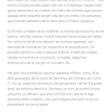
però volem fer una reflexió molt seriosa sobre 2018 amb 1.180
morts a Espanya dels quals 256 són a Catalunya. Dades molt
greus sense tenir en compte els milers de victimes que hauran
quedat amb seqüeles de per vida de tota mena i les persones
que estarán pendents de la seva atenció física i psíquica.
En el món complex de la mobilitat, la nostra aportació ha de ser
bàsica, senzilla, serena i humil. Hauríem de procurar pel saber
fer i estar en bé de tots deixant els nostres egoimes i ser
exemple de civisme en tot: respecte a la senyalització, no
prendre alcohol ni sols ni davant d’altres si hem de conduir,
oblidar el móvil en la conducció, no badar, seguir les
instruccions de la via per on circulem, etc.
Per això ens sembla bo aportar aquesta reflexió, curta, d’un
dels passatges de la carta de Sant Pau als cristians de Corint
(1,10) on, sobre les diversitats de pensament i de fer d’aquella
gent, els exhorta dient-los:
Germans, en nom de nostre Senyor
Jesucrist, us demano que aneu tots d’acord i que no hi hagi
divisions entre vosaltres, sinó que estigueu ben units en un sol
pensament i en un sol parer.