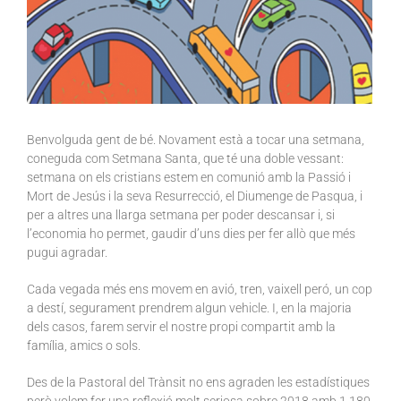
Benvolguda gent de bé. Novament està a tocar una setmana,
coneguda com Setmana Santa, que té una doble vessant:
setmana on els cristians estem en comunió amb la Passió i
Mort de Jesús i la seva Resurrecció, el Diumenge de Pasqua, i
per a altres una llarga setmana per poder descansar i, si
l’economia ho permet, gaudir d’uns dies per fer allò que més
pugui agradar.
Cada vegada més ens movem en avió, tren, vaixell peró, un cop
a destí, segurament prendrem algun vehicle. I, en la majoria
dels casos, farem servir el nostre propi compartit amb la
família, amics o sols.
Des de la Pastoral del Trànsit no ens agraden les estadístiques