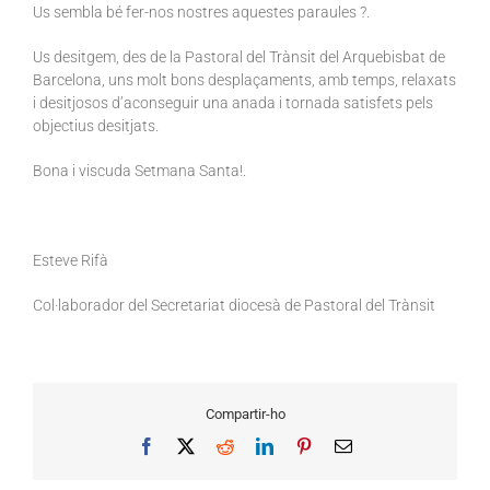
Us sembla bé fer-nos nostres aquestes paraules ?.
Us desitgem, des de la Pastoral del Trànsit del Arquebisbat de
Barcelona, uns molt bons desplaçaments, amb temps, relaxats
i desitjosos d’aconseguir una anada i tornada satisfets pels
objectius desitjats.
Bona i viscuda Setmana Santa!.
Esteve Rifà
Col·laborador del Secretariat diocesà de Pastoral del Trànsit
Compartir-ho
Facebook
X
Reddit
LinkedIn
Pinterest
Email