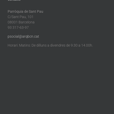
Parròquia de Sant Pau
C/Sant Pau, 101
08001 Barcelona
93 317-63-97
psocial@arqbcn.cat
Horari: Matins: De dilluns a divendres de 9.30 a 14.00h.