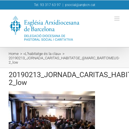
Skip
Tel. 93 317 63 97
|
psocial@arqbcn.cat
to
content
Home
«L’habitatge és la clau»
20190213_JORNADA_CARITAS_HABITATGE_@MARC_BARTOMEUS-
2_low
20190213_JORNADA_CARITAS_HAB
2_low