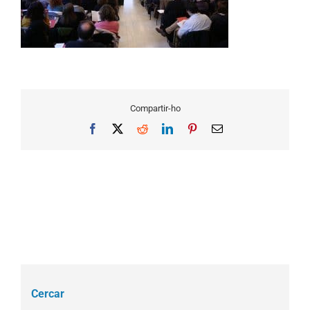
Compartir-ho
Facebook
X
Reddit
LinkedIn
Pinterest
Email
Cercar