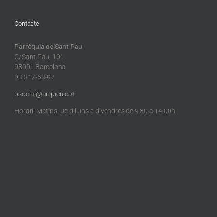
Contacte
Parròquia de Sant Pau
C/Sant Pau, 101
08001 Barcelona
93 317-63-97
psocial@arqbcn.cat
Horari: Matins: De dilluns a divendres de 9.30 a 14.00h.