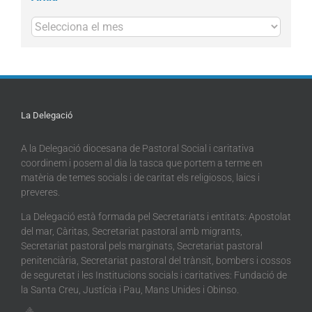
Arxius
La Delegació
A la Delegació diocesana de Pastoral Social i caritativa
coordinem i posem al dia la tasca que portem a terme en
matèria de temes socials i de caritat els religiosos, laics i
preveres.
La Delegació està formada pel Secretariats i entitats: Apostolat
del mar, Càritas, Secretariat pastoral amb migrants,
Secretariat pastoral pels marginats, Secretariat pastoral
penitenciària, Secretariat pastoral del trànsit, bombers i cossos
de seguretat i les Institucions socials i caritatives: Fundació de
la Santa Creu, Justícia i Pau, Mans Unides i Obinso.