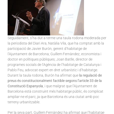
Seguidament, s’ha dut a terme una taula rodona moderada per
la periodista del Diari Ara, Natàlia Vila, que ha comptat amb la
participació de Javier Burón, gerent d’habitatge de
l’Ajuntament de Barcelona; Guillem Fernàndez, economista i
doctor en polítiques públiques; Joan Batlle, director de
programes socials de l’Agència de l’habitatge de Catalunya i
Pablo Feu, advocat expert en dret urbanístic i d’habitatge.
Durant la taula rodona, Burón ha afirmat que
la regulació de
preus és constitucionalment factible segons l’article 33 de la
Constitució Espanyola
, i que malgrat que l’Ajuntament de
Barcelona està construint més habitatge públic, és complicat
ampliar-ne el parc, ja que Barcelona és una ciutat amb poc
terreny urbanitzable.
Per la seva part, Guillem Fernàndez ha afirmat que l’habitatge