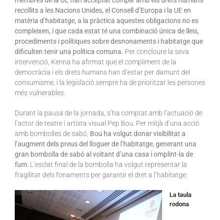
membres de la UE han acceptat complir amb els drets humans
recollits a les Nacions Unides, el Consell d’Europa i la UE en
matèria d’habitatge, a la pràctica aquestes obligacions no es
compleixen, i que cada estat té una combinació única de lleis,
procediments i polítiques sobre desnonaments i habitatge que
dificulten tenir una política comuna.
Per concloure la seva
intervenció, Kenna ha afirmat que el compliment de la
democràcia i els drets humans han d’estar per damunt del
consumisme, i la legislació sempre ha de prioritzar les persones
més vulnerables.
Durant la pausa de la jornada, s’ha comptat amb l’actuació de
l’actor de teatre i artista visual Pep Bou. Per mitjà d’una acció
amb bombolles de sabó,
Bou ha volgut donar visibilitat a
l’augment dels preus del lloguer de l’habitatge, generant una
gran bombolla de sabó al voltant d’una casa i omplint-la de
fum
. L’esclat final de la bombolla ha volgut representar la
fragilitat dels fonaments per garantir el dret a l’habitatge.
La taula
rodona