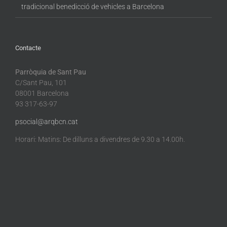
tradicional benedicció de vehicles a Barcelona
Contacte
Parròquia de Sant Pau
C/Sant Pau, 101
08001 Barcelona
93 317-63-97
psocial@arqbcn.cat
Horari: Matins: De dilluns a divendres de 9.30 a 14.00h.