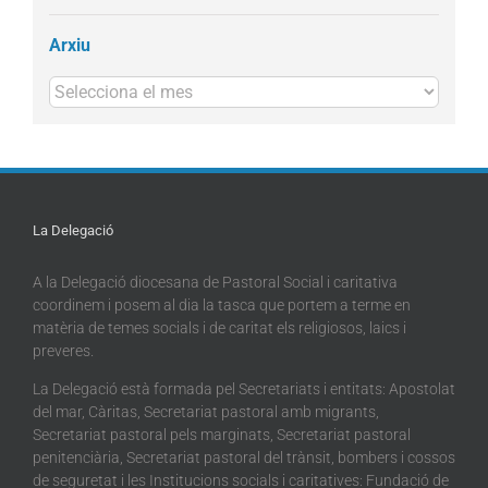
Arxiu
Arxius
La Delegació
A la Delegació diocesana de Pastoral Social i caritativa
coordinem i posem al dia la tasca que portem a terme en
matèria de temes socials i de caritat els religiosos, laics i
preveres.
La Delegació està formada pel Secretariats i entitats: Apostolat
del mar, Càritas, Secretariat pastoral amb migrants,
Secretariat pastoral pels marginats, Secretariat pastoral
penitenciària, Secretariat pastoral del trànsit, bombers i cossos
de seguretat i les Institucions socials i caritatives: Fundació de