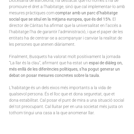
Diocesana de Barcelona, ha destacat que no només s’ha de
promoure el dret a l’habitatge, sinó que cal implementar-lo amb
mesures pràctiques com
comptar amb un parc d’habitatge
social que se situï en la mitjana europea, que és del 15%
. El
director de Càritas ha afirmat que la universalitat en l’accés a
l’habitatge l’ha de garantir l’administració, i que el paper de les
entitats ha de centrar-se a acompanyar i canviar la realitat de
les persones que atenen diàriament.
Finalment, Busquets ha valorat molt positivament la jornada
“La llar és la clau”, afirmant que ha estat un
espai de diàleg on,
més enllà de les diferències polítiques,
s’ha pogut generar un
debat on posar mesures concretes sobre la taula.
L’habitatge és un dels eixos més importants a la vida de
qualsevol persona. És el lloc que et dona seguretat, que et
dona estabilitat. Cal posar el punt de mira a una situació social
del tot preocupant. Cal lluitar per en una societat més justa on
tothom tingui una casa a la que anomenar llar.