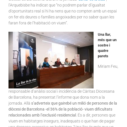
l’Arquebisbe ha indicat que “no podrem parlar d’igualtat
d’oportunitats real si hi ha nens que no compten amb un espai
on fer els deures o famílies angoixades per no saber quan les
faran fora de l’habitació on viuen”.
Una llar,
més que un
sostre i
quatre
parets
Miriam Feu,
responsable d’anàlisi social i incidència de Càritas Diocesana
de Barcelona, ha presentat l’informe que dona nom a la
jornada. Allà
s’adverteix que gairebé un milió de persones de la
diòcesi de Barcelona -el 36% de la població- viuen dificultats
relacionades amb l’exclusió residencial
. És a dir, persones que
viuen en habitatges insegurs, inadequats o que han de pagar
una despesa excessiva en habitatge. “Una llar és més que un