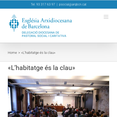
Skip
Tel. 93 317 63 97
|
psocial@arqbcn.cat
to
content
Home
«L’habitatge és la clau»
«L’habitatge és la clau»
View
Larger
Image