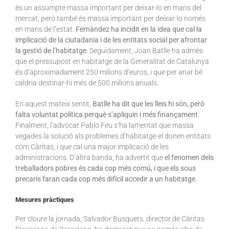
és un assumpte massa important per deixar-lo en mans del
mercat, però també és massa important per deixar-lo només
en mans de l’estat.
Fernàndez ha incidit en la idea que cal la
implicació de la ciutadania i de les entitats social per afrontar
la gestió de l’habitatge
. Seguidament, Joan Batlle ha admès
que el pressupost en habitatge de la Generalitat de Catalunya
és d’aproximadament 250 milions d’euros, i que per anar bé
caldria destinar-hi més de 500 milions anuals.
En aquest mateix sentit,
Batlle ha dit que les lleis hi són, però
falta voluntat política perquè s’apliquin i més finançament
.
Finalment, l’advocat Pablo Feu s’ha lamentat que massa
vegades la solució als problemes d’habitatge el donen entitats
com Càritas, i que cal una major implicació de les
administracions. D’altra banda, ha advertit que
el fenomen dels
treballadors pobres és cada cop més comú, i que els sous
precaris faran cada cop més difícil accedir a un habitatge.
Mesures pràctiques
Per cloure la jornada, Salvador Busquets, director de Càritas