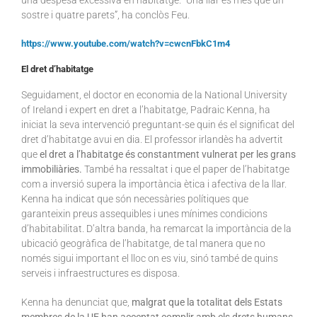
sostre i quatre parets”, ha conclòs Feu.
https://www.youtube.com/watch?v=cwcnFbkC1m4
El dret d’habitatge
Seguidament, el doctor en economia de la National University
of Ireland i expert en dret a l’habitatge, Padraic Kenna, ha
iniciat la seva intervenció preguntant-se quin és el significat del
dret d’habitatge avui en dia. El professor irlandès ha advertit
que
el dret a l’habitatge és constantment vulnerat per les grans
immobiliàries.
També ha ressaltat i que el paper de l’habitatge
com a inversió supera la importància ètica i afectiva de la llar.
Kenna ha indicat que són necessàries polítiques que
garanteixin preus assequibles i unes mínimes condicions
d’habitabilitat. D’altra banda, ha remarcat la importància de la
ubicació geogràfica de l’habitatge, de tal manera que no
només sigui important el lloc on es viu, sinó també de quins
serveis i infraestructures es disposa.
Kenna ha denunciat que,
malgrat que la totalitat dels Estats