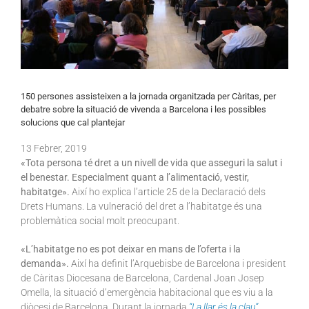
150 persones assisteixen a la jornada organitzada per Càritas, per
debatre sobre la situació de vivenda a Barcelona i les possibles
solucions que cal plantejar
13
Febrer
, 2019
«Tota persona té dret a un nivell de vida que asseguri la salut i
el benestar. Especialment quant a l’alimentació, vestir,
habitatge».
Així ho explica l’article 25 de la Declaració dels
Drets Humans. La vulneració del dret a l’habitatge és una
problemàtica social molt preocupant.
«L’habitatge no es pot deixar en mans de l’oferta i la
demanda».
Així ha definit l’Arquebisbe de Barcelona i president
de Càritas Diocesana de Barcelona, Cardenal Joan Josep
Omella, la situació d’emergència habitacional que es viu a la
diòcesi de Barcelona. Durant la jornada
“La llar és la clau”
,