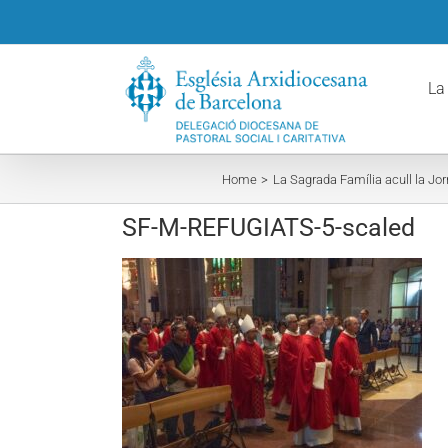
Skip
to
content
La
Home
La Sagrada Família acull la Jo
SF-M-REFUGIATS-5-scaled