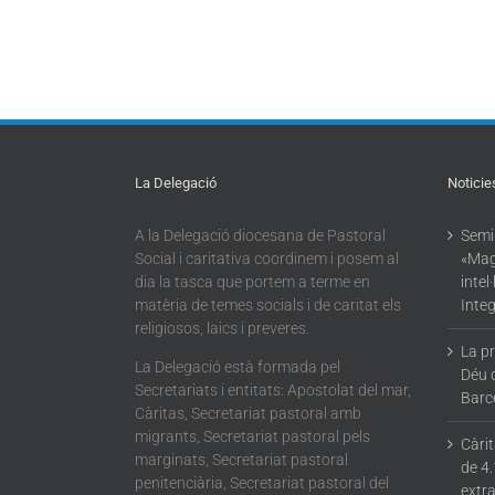
La Delegació
Noticie
A la Delegació diocesana de Pastoral
Semin
Social i caritativa coordinem i posem al
«Mag
dia la tasca que portem a terme en
intel
matèria de temes socials i de caritat els
Integ
religiosos, laics i preveres.
La p
La Delegació està formada pel
Déu 
Secretariats i entitats: Apostolat del mar,
Barc
Càritas, Secretariat pastoral amb
migrants, Secretariat pastoral pels
Càri
marginats, Secretariat pastoral
de 4.
penitenciària, Secretariat pastoral del
extra