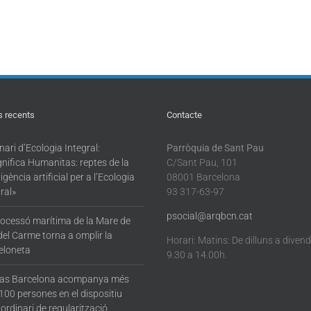
s recents
Contacte
ari d’Ecologia Integral:
Parròquia de Sant Pau
nifica Humanitas: reptes de la
C/Sant Pau, 101
·ligència artificial per a l’Ecologia
08001 Barcelona
ral»
93 317-63-97
psocial@arqbcn.cat
rocessó marítima de la Mare de
del Carme torna a omplir la
Horari: Matins: De dilluns a diven
eloneta
9.30 a 14.00h.
tas Barcelona acompanya més
100 persones en el dispositiu
ordinari de regularització