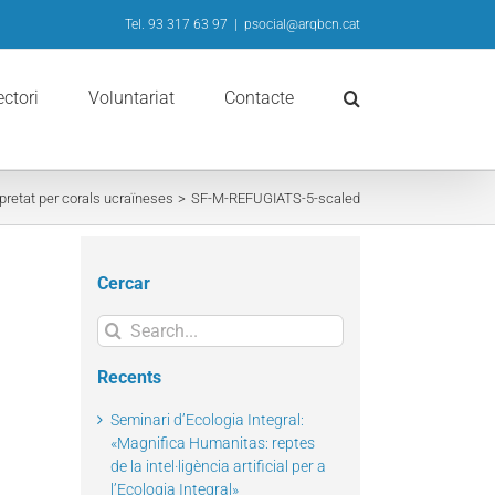
Tel. 93 317 63 97
|
psocial@arqbcn.cat
ectori
Voluntariat
Contacte
pretat per corals ucraïneses
SF-M-REFUGIATS-5-scaled
Cercar
Search
for:
Recents
Seminari d’Ecologia Integral:
«Magnifica Humanitas: reptes
de la intel·ligència artificial per a
l’Ecologia Integral»