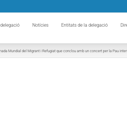
 delegació
Notícies
Entitats de la delegació
Dir
rnada Mundial del Migrant i Refugiat que conclou amb un concert per la Pau inter