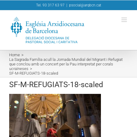
Skip
Tel. 93 317 63 97
|
psocial@arqbcn.cat
to
content
Home
La Sagrada Família acull la Jornada Mundial del Migrant i Refugiat
que conclou amb un concert per la Pau interpretat per corals
ucraïneses
SF-M-REFUGIATS-18-scaled
SF-M-REFUGIATS-18-scaled