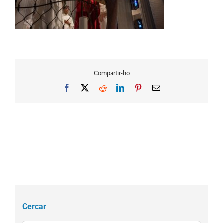
Compartir-ho
Facebook
X
Reddit
LinkedIn
Pinterest
Email
Cercar