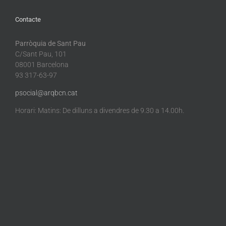
Contacte
Parròquia de Sant Pau
C/Sant Pau, 101
08001 Barcelona
93 317-63-97
psocial@arqbcn.cat
Horari: Matins: De dilluns a divendres de 9.30 a 14.00h.