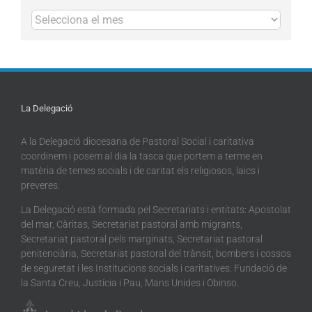
Arxius
La Delegació
A la Delegació diocesana de Pastoral Social i caritativa
coordinem i posem al dia la tasca que portem a terme en
matèria de temes socials i de caritat els religiosos, laics i
preveres.
La Delegació està formada pel Secretariats i entitats: Apostolat
del mar, Càritas, Secretariat pastoral amb migrants,
Secretariat pastoral pels marginats, Secretariat pastoral
penitenciària, Secretariat pastoral del trànsit, bombers i cossos
de seguretat i les Institucions socials i caritatives: Fundació de
la Santa Creu, Justícia i Pau, Mans Unides i Obinso.