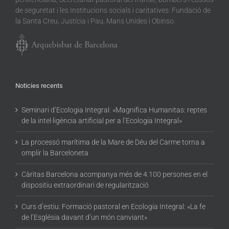
de seguretat i les Institucions socials i caritatives: Fundació de
la Santa Creu, Justícia i Pau, Mans Unides i Obinso.
Noticies recents
Seminari d’Ecologia Integral: «Magnifica Humanitas: reptes
de la intel·ligència artificial per a l’Ecologia Integral»
La processó marítima de la Mare de Déu del Carme torna a
omplir la Barceloneta
Càritas Barcelona acompanya més de 4.100 persones en el
dispositiu extraordinari de regularització
Curs d’estiu: Formació pastoral en Ecologia Integral: «La fe
de l’Església davant d’un món canviant»