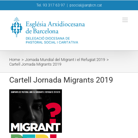
Skip
Tel. 93 317 63 97
|
psocial@arqbcn.cat
to
content
Home
Jornada Mundial del Migrant i el Refugiat 2019
Cartell Jornada Migrants 2019
Cartell Jornada Migrants 2019