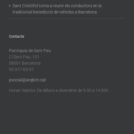
Sant Cristòfol torna a reunir els conductors en la
tradicional benedicció de vehicles a Barcelona
Contacte
Parròquia de Sant Pau
C/Sant Pau, 101
08001 Barcelona
93 317-63-97
psocial@arqbcn.cat
Horari: Matins: De dilluns a divendres de 9.30 a 14.00h.