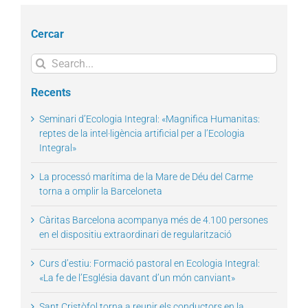
Cercar
Search
for:
Recents
Seminari d’Ecologia Integral: «Magnifica Humanitas:
reptes de la intel·ligència artificial per a l’Ecologia
Integral»
La processó marítima de la Mare de Déu del Carme
torna a omplir la Barceloneta
Càritas Barcelona acompanya més de 4.100 persones
en el dispositiu extraordinari de regularització
Curs d’estiu: Formació pastoral en Ecologia Integral:
«La fe de l’Església davant d’un món canviant»
Sant Cristòfol torna a reunir els conductors en la