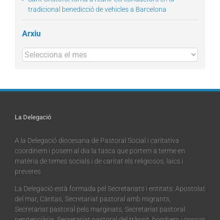
tradicional benedicció de vehicles a Barcelona
Arxiu
Arxius
La Delegació
A la Delegació diocesana de Pastoral Social i caritativa
coordinem i posem al dia la tasca que portem a terme en
matèria de temes socials i de caritat els religiosos, laics i
preveres.
La Delegació està formada pel Secretariats i entitats: Apostolat
del mar, Càritas, Secretariat pastoral amb migrants,
Secretariat pastoral pels marginats, Secretariat pastoral
penitenciària, Secretariat pastoral del trànsit, bombers i cossos