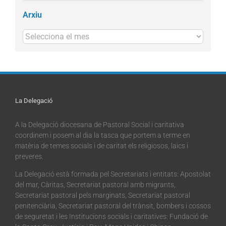
Arxiu
Arxius
La Delegació
A la Delegació diocesana de Pastoral Social i caritativa
coordinem i posem al dia la tasca que portem a terme en
matèria de temes socials i de caritat els religiosos, laics i
preveres.
La Delegació està formada pel Secretariats i entitats: Apostolat
del mar, Càritas, Secretariat pastoral amb migrants,
Secretariat pastoral pels marginats, Secretariat pastoral
penitenciària, Secretariat pastoral del trànsit, bombers i cossos
de seguretat i les Institucions socials i caritatives: Fundació de