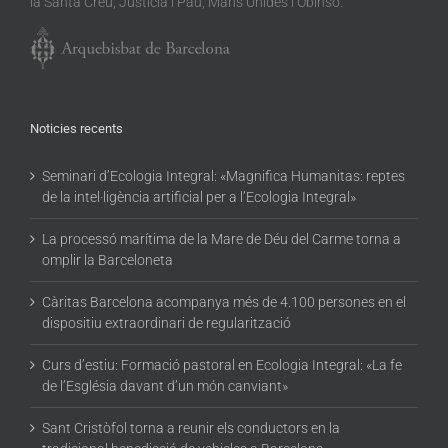
la Santa Creu, Justícia i Pau, Mans Unides i Obinso.
Noticies recents
Seminari d’Ecologia Integral: «Magnifica Humanitas: reptes
de la intel·ligència artificial per a l’Ecologia Integral»
La processó marítima de la Mare de Déu del Carme torna a
omplir la Barceloneta
Càritas Barcelona acompanya més de 4.100 persones en el
dispositiu extraordinari de regularització
Curs d’estiu: Formació pastoral en Ecologia Integral: «La fe
de l’Església davant d’un món canviant»
Sant Cristòfol torna a reunir els conductors en la