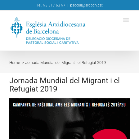
Skip
Tel. 93 317 63 97
|
psocial@arqbcn.cat
to
content
Home
Jornada Mundial del Migrant i el Refugiat 2019
Jornada Mundial del Migrant i el
Refugiat 2019
View
Larger
Image