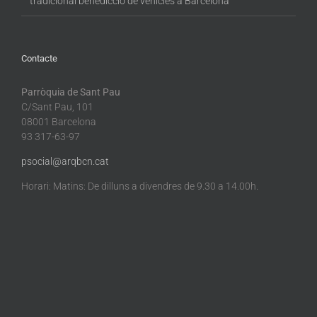
tradicional benedicció de vehicles a Barcelona
Contacte
Parròquia de Sant Pau
C/Sant Pau, 101
08001 Barcelona
93 317-63-97
psocial@arqbcn.cat
Horari: Matins: De dilluns a divendres de 9.30 a 14.00h.