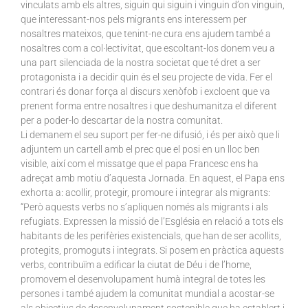
vinculats amb els altres, siguin qui siguin i vinguin d’on vinguin,
que interessant-nos pels migrants ens interessem per
nosaltres mateixos, que tenint-ne cura ens ajudem també a
nosaltres com a col·lectivitat, que escoltant-los donem veu a
una part silenciada de la nostra societat que té dret a ser
protagonista i a decidir quin és el seu projecte de vida. Fer el
contrari és donar força al discurs xenòfob i excloent que va
prenent forma entre nosaltres i que deshumanitza el diferent
per a poder-lo descartar de la nostra comunitat.
Li demanem el seu suport per fer-ne difusió, i és per això que li
adjuntem un cartell amb el prec que el posi en un lloc ben
visible, així com el missatge que el papa Francesc ens ha
adreçat amb motiu d’aquesta Jornada. En aquest, el Papa ens
exhorta a: acollir, protegir, promoure i integrar als migrants:
“Però aquests verbs no s’apliquen només als migrants i als
refugiats. Expressen la missió de l’Església en relació a tots els
habitants de les perifèries existencials, que han de ser acollits,
protegits, promoguts i integrats. Si posem en pràctica aquests
verbs, contribuïm a edificar la ciutat de Déu i de l’home,
promovem el desenvolupament humà integral de totes les
persones i també ajudem la comunitat mundial a acostar-se