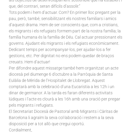
als objectius de desenvolupament sostenible que ha establert i
que, del contrari, seran difícils d’assolir.”
Tots podem i hem d’actuar. Com? En primer lloc pregant per la
pau, però, també, sensibilitzant els nostres familiars i amics
d’aquest drama. Hem de ser conscients que, com a cristians,
els migrants i els refugiats formem part de la nostra família; la
família humana és la família de Déu. Cal actuar pressionant els
governs. Ajudant els migrants i els refugiats econòmicament.
Dedicant temps per acompanyar-los, per ajudar-los a fer
gestions, etc. Per dignitat no ens podem quedar de braços
creuats. Hem d’actuar!
Per difondre aquest missatge també hem organitzat un acte
diocesà pel diumenge 6 d’octubre a la Parròquia de Santa
Eulàlia de Mèrida de l’Hospitalet de Llobregat. Aquest
comptarà amb la celebració d’una Eucaristia a les 12h i un
dinar de germanor. A la tarda es faran diferents activitats
lúdiques i l’acte es clourà a les 16h amb una oració per pregar
pels migrants i refugiats.
El Secretariat Diocesà de Pastoral amb Migrants i Càritas de
Barcelona li agraïm la seva col·laboració i restem a la seva
disposició per a tot allò que cregui oportú.
Cordialment,