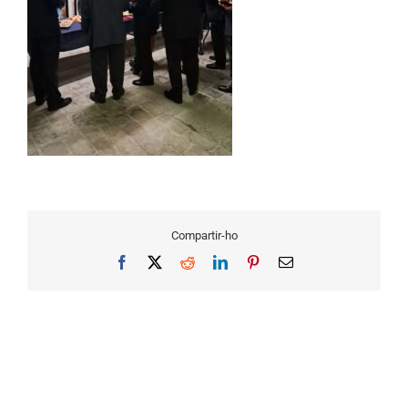
Compartir-ho
Facebook
X
Reddit
LinkedIn
Pinterest
Email