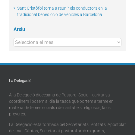
Sant Cristòfol torna a reunir els conductors en la
tradicional benedicció de vehicles a Barcelona
Arxiu
Arxius
La Delegació
A la Delegació diocesana de Pastoral Social i caritativa
coordinem i posem al dia la tasca que portem a terme en
matèria de temes socials i de caritat els religiosos, laics i
preveres.
La Delegació està formada pel Secretariats i entitats: Apostolat
del mar, Càritas, Secretariat pastoral amb migrants,