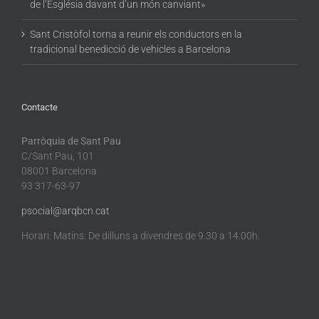
de l’Església davant d’un món canviant»
Sant Cristòfol torna a reunir els conductors en la
tradicional benedicció de vehicles a Barcelona
Contacte
Parròquia de Sant Pau
C/Sant Pau, 101
08001 Barcelona
93 317-63-97
psocial@arqbcn.cat
Horari: Matins: De dilluns a divendres de 9.30 a 14.00h.