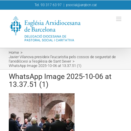
Skip
Tel. 93 317 63 97
|
psocial@arqbcn.cat
to
content
Home
Javier Vilanova presideix l’eucaristia pels cossos de seguretat de
l’arxidiòcesi a l’església de Sant Sever
WhatsApp Image 2025-10-06 at 13.37.51 (1)
WhatsApp Image 2025-10-06 at
13.37.51 (1)