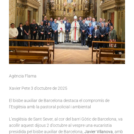
Agència Flama
Xavier Pete 3 d’octubre de 2025
El bisbe auxiliar de Barcelona destaca el compromís de
l’Església amb la pastoral policial i ambiental
L’església de Sant Sever, al cor del barri Gòtic de Barcelona, va
acollir aquest dijous 2 d’octubre al vespre una eucaristia
presidida pel bisbe auxiliar de Barcelona,
Javier Vilanova
, amb