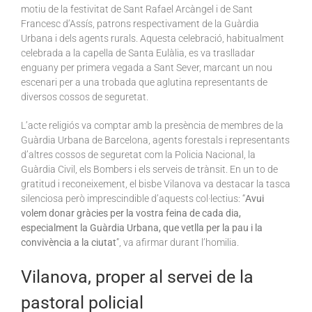
motiu de la festivitat de Sant Rafael Arcàngel i de Sant
Francesc d’Assís, patrons respectivament de la Guàrdia
Urbana i dels agents rurals. Aquesta celebració, habitualment
celebrada a la capella de Santa Eulàlia, es va traslladar
enguany per primera vegada a Sant Sever, marcant un nou
escenari per a una trobada que aglutina representants de
diversos cossos de seguretat.
L’acte religiós va comptar amb la presència de membres de la
Guàrdia Urbana de Barcelona, agents forestals i representants
d’altres cossos de seguretat com la Policia Nacional, la
Guàrdia Civil, els Bombers i els serveis de trànsit. En un to de
gratitud i reconeixement, el bisbe Vilanova va destacar la tasca
silenciosa però imprescindible d’aquests col·lectius: “
Avui
volem donar gràcies per la vostra feina de cada dia,
especialment la Guàrdia Urbana, que vetlla per la pau i la
convivència a la ciutat
”, va afirmar durant l’homilia.
Vilanova, proper al servei de la
pastoral policial