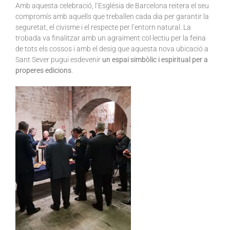
Amb aquesta celebració, l’Església de Barcelona reitera el seu
compromís amb aquells que treballen cada dia per garantir la
seguretat, el civisme i el respecte per l’entorn natural. La
trobada va finalitzar amb un agraïment col·lectiu per la feina
de tots els cossos i amb el desig que aquesta nova ubicació a
Sant Sever pugui esdevenir
un espai simbòlic i espiritual per a
properes edicions
.