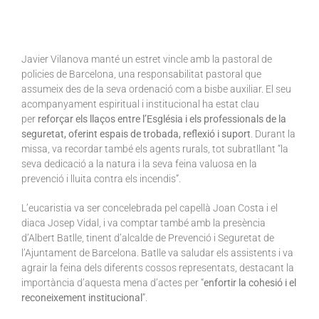
Javier Vilanova manté un estret vincle amb la pastoral de
policies de Barcelona, una responsabilitat pastoral que
assumeix des de la seva ordenació com a bisbe auxiliar. El seu
acompanyament espiritual i institucional ha estat clau
per
reforçar els llaços entre l’Església i els professionals de la
seguretat, oferint espais de trobada, reflexió i suport
. Durant la
missa, va recordar també els agents rurals, tot subratllant “la
seva dedicació a la natura i la seva feina valuosa en la
prevenció i lluita contra els incendis”.
L’eucaristia va ser concelebrada pel capellà Joan Costa i el
diaca Josep Vidal, i va comptar també amb la presència
d’Albert Batlle, tinent d’alcalde de Prevenció i Seguretat de
l’Ajuntament de Barcelona. Batlle va saludar els assistents i va
agrair la feina dels diferents cossos representats, destacant la
importància d’aquesta mena d’actes per “
enfortir la cohesió i el
reconeixement institucional
”.