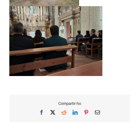
Compartir-ho
Facebook
X
Reddit
LinkedIn
Pinterest
Email