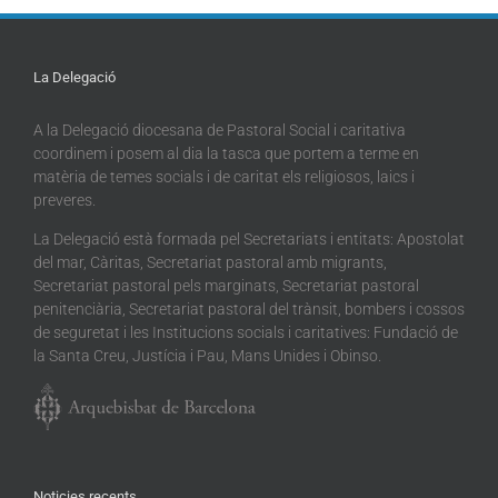
La Delegació
A la Delegació diocesana de Pastoral Social i caritativa
coordinem i posem al dia la tasca que portem a terme en
matèria de temes socials i de caritat els religiosos, laics i
preveres.
La Delegació està formada pel Secretariats i entitats: Apostolat
del mar, Càritas, Secretariat pastoral amb migrants,
Secretariat pastoral pels marginats, Secretariat pastoral
penitenciària, Secretariat pastoral del trànsit, bombers i cossos
de seguretat i les Institucions socials i caritatives: Fundació de
la Santa Creu, Justícia i Pau, Mans Unides i Obinso.
Noticies recents