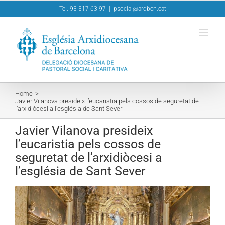
Skip
Tel. 93 317 63 97
|
psocial@arqbcn.cat
to
content
Home
Javier Vilanova presideix l’eucaristia pels cossos de seguretat de
l’arxidiòcesi a l’església de Sant Sever
Javier Vilanova presideix
l’eucaristia pels cossos de
seguretat de l’arxidiòcesi a
l’església de Sant Sever
View
Larger
Image