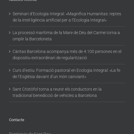
Seminari d’Ecologia Integral: «Magnifica Humanitas: reptes
de la intel·ligència artificial per a l’Ecologia Integral»
La processó marítima de la Mare de Déu del Carme torna a
omplir la Barceloneta
Càritas Barcelona acompanya més de 4.100 persones en el
dispositiu extraordinari de regularització
Curs d’estiu: Formació pastoral en Ecologia Integral: «La fe
de l’Església davant d’un món canviant»
Sant Cristòfol torna a reunir els conductors en la
tradicional benedicció de vehicles a Barcelona
Contacte
Parròquia de Sant Pau