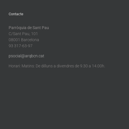
Contacte
Parròquia de Sant Pau
C/Sant Pau, 101
08001 Barcelona
93 317-63-97
psocial@arqbcn.cat
Horari: Matins: De dilluns a divendres de 9.30 a 14.00h.