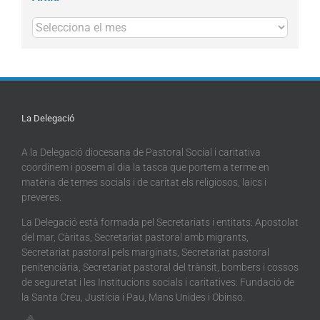
Arxius
La Delegació
A la Delegació diocesana de Pastoral Social i caritativa
coordinem i posem al dia la tasca que portem a terme en
matèria de temes socials i de caritat els religiosos, laics i
preveres.
La Delegació està formada pel Secretariats i entitats: Apostolat
del mar, Càritas, Secretariat pastoral amb migrants,
Secretariat pastoral pels marginats, Secretariat pastoral
penitenciària, Secretariat pastoral del trànsit, bombers i cossos
de seguretat i les Institucions socials i caritatives: Fundació de
la Santa Creu, Justícia i Pau, Mans Unides i Obinso.