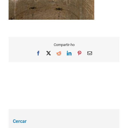
Compartir-ho
Facebook
X
Reddit
LinkedIn
Pinterest
Email
Cercar