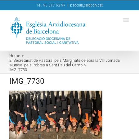
Skip
Tel. 93 317 63 97
|
psocial@arqbcn.cat
to
content
Home
El Secretariat de Pastoral pels Marginats celebra la VIII Jornada
Mundial pels Pobres a Sant Pau del Camp
IMG_7730
IMG_7730