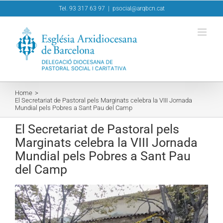
Skip
Tel. 93 317 63 97
|
psocial@arqbcn.cat
to
content
Home
El Secretariat de Pastoral pels Marginats celebra la VIII Jornada
Mundial pels Pobres a Sant Pau del Camp
El Secretariat de Pastoral pels
Marginats celebra la VIII Jornada
Mundial pels Pobres a Sant Pau
del Camp
View
Larger
Image