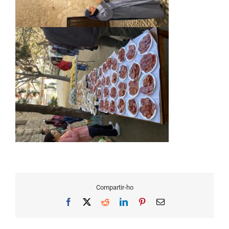
Compartir-ho
Facebook
X
Reddit
LinkedIn
Pinterest
Email