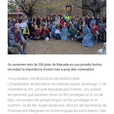
Se serveixen més de 200 plats de fideuada en una jornada festiva
recordant la importància d’estar més a prop dels vulnerables
19
novembre
, 2024ESGLÉSIA DE BARCELONA
L’Arquebisbat de Barcelona ha celebrat aquest diumenge 17 de
novembre la VIII Jornada Mundials pels Pobres. «Els pobres,
les persones que pateixen tenen un lloc privilegiat en el cor de
Déu, com podem fer perquè tinguin un lloc privilegiat en el
nostre?», va dir Mn. Angel Zambrana, director del Secretariat de
Pastoral pels Marginats en la benvinguda als participants, més