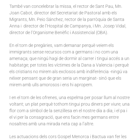
També van concelebrar la missa, el rector de Sant Pau, Mn.
Joan Cabot, director del Secretariat de Pastoral amb els
Migrants, Mn. Peio Sánchez, rector de la parròquia de Santa
Anna i director de l’Hospital de Campanya, i Mn. Josep Vidal,
director de l’Organisme Benèfic i Assistencial (OBA).
En el torn de pregàries, vam demanar perquè veiem els
immigrants sense recursos com a germans i no com una
amenaça; que ningú hagi de dormir al carrer i tingui accés a un
habitatge; per totes les víctimes de la Dana a Valencia i perquè
els cristians no mirem als exclosos amb indiferència -ningú va
néixer pensant que de gran seria un marginat- sinó que els
mirem amb ulls amorosos i ens hi apropem.
I en el torn de les ofrenes, una espelma per posar llum al nostre
voltant; un plat perquè tothom tingui prou diners per viure; una
flor com a símbol de la senzillesa en el nostre dia a dia; i el pa i
el vi per la consagració, que ens facin mes germans entre
nosaltres amb una mirada neta cap a l’altre.
Les actuacions dels cors Gospel Menorca i Bactua van fer les