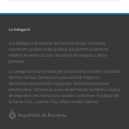
La Delegació
A la Delegació diocesana de Pastoral Social i caritativa
coordinem i posem al dia la tasca que portem a terme en
matèria de temes socials i de caritat els religiosos, laics i
preveres.
La Delegació està formada pel Secretariats i entitats: Apostolat
del mar, Càritas, Secretariat pastoral amb migrants,
Secretariat pastoral pels marginats, Secretariat pastoral
penitenciària, Secretariat pastoral del trànsit, bombers i cossos
de seguretat i les Institucions socials i caritatives: Fundació de
la Santa Creu, Justícia i Pau, Mans Unides i Obinso.