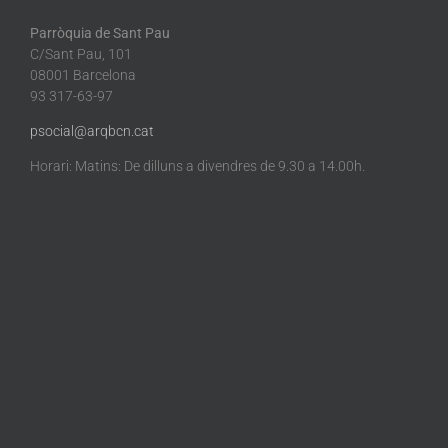
Parròquia de Sant Pau
C/Sant Pau, 101
08001 Barcelona
93 317-63-97
psocial@arqbcn.cat
Horari: Matins: De dilluns a divendres de 9.30 a 14.00h.