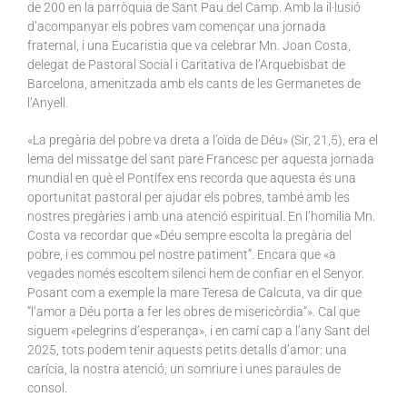
de 200 en la parròquia de Sant Pau del Camp. Amb la il·lusió
d’acompanyar els pobres vam començar una jornada
fraternal, i una Eucaristia que va celebrar Mn. Joan Costa,
delegat de Pastoral Social i Caritativa de l’Arquebisbat de
Barcelona, amenitzada amb els cants de les Germanetes de
l’Anyell.
«La pregària del pobre va dreta a l’oïda de Déu» (Sir, 21,5), era el
lema del missatge del sant pare Francesc per aquesta jornada
mundial en què el Pontífex ens recorda que aquesta és una
oportunitat pastoral per ajudar els pobres, també amb les
nostres pregàries i amb una atenció espiritual. En l’homilia Mn.
Costa va recordar que «Déu sempre escolta la pregària del
pobre, i es commou pel nostre patiment”. Encara que «a
vegades només escoltem silenci hem de confiar en el Senyor.
Posant com a exemple la mare Teresa de Calcuta, va dir que
“l’amor a Déu porta a fer les obres de misericòrdia”». Cal que
siguem «pelegrins d’esperança», i en camí cap a l’any Sant del
2025, tots podem tenir aquests petits detalls d’amor: una
carícia, la nostra atenció, un somriure i unes paraules de
consol.