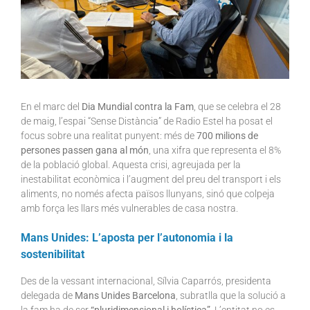
En el marc del
Dia Mundial contra la Fam
, que se celebra el 28
de maig, l’espai “Sense Distància” de Radio Estel ha posat el
focus sobre una realitat punyent: més de
700 milions de
persones passen gana al món
, una xifra que representa el 8%
de la població global. Aquesta crisi, agreujada per la
inestabilitat econòmica i l’augment del preu del transport i els
aliments, no només afecta països llunyans, sinó que colpeja
amb força les llars més vulnerables de casa nostra.
Mans Unides: L’aposta per l’autonomia i la
sostenibilitat
Des de la vessant internacional, Sílvia Caparrós, presidenta
delegada de
Mans Unides Barcelona
, subratlla que la solució a