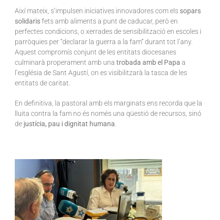
Així mateix, s’impulsen iniciatives innovadores com els
sopars
solidaris
fets amb aliments a punt de caducar, però en
perfectes condicions, o xerrades de sensibilització en escoles i
parròquies per “declarar la guerra a la fam” durant tot l’any.
Aquest compromís conjunt de les entitats diocesanes
culminarà properament amb una
trobada amb el Papa
a
l’església de Sant Agustí, on es visibilitzarà la tasca de les
entitats de caritat.
En definitiva, la pastoral amb els marginats ens recorda que la
lluita contra la fam no és només una qüestió de recursos, sinó
de
justícia, pau i dignitat humana
.