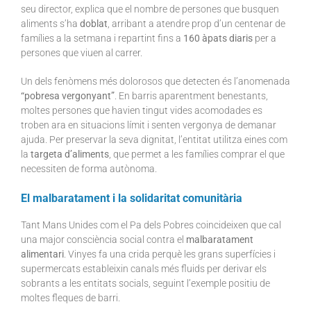
seu director, explica que el nombre de persones que busquen
aliments s’ha
doblat
, arribant a atendre prop d’un centenar de
famílies a la setmana i repartint fins a
160 àpats diaris
per a
persones que viuen al carrer.
Un dels fenòmens més dolorosos que detecten és l’anomenada
“pobresa vergonyant”
. En barris aparentment benestants,
moltes persones que havien tingut vides acomodades es
troben ara en situacions límit i senten vergonya de demanar
ajuda. Per preservar la seva dignitat, l’entitat utilitza eines com
la
targeta d’aliments
, que permet a les famílies comprar el que
necessiten de forma autònoma.
El malbaratament i la solidaritat comunitària
Tant Mans Unides com el Pa dels Pobres coincideixen que cal
una major consciència social contra el
malbaratament
alimentari
. Vinyes fa una crida perquè les grans superfícies i
supermercats estableixin canals més fluids per derivar els
sobrants a les entitats socials, seguint l’exemple positiu de
moltes fleques de barri.