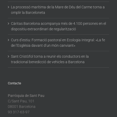
La processó marítima de la Mare de Déu del Carme torna a
omplir la Barceloneta
Càritas Barcelona acompanya més de 4.100 persones en el
dispositiu extraordinari de regularització
Curs d’estiu: Formació pastoral en Ecologia Integral: «La fe
de l’Església davant d’un món canviant»
Sant Cristòfol torna a reunir els conductors en la
tradicional benedicció de vehicles a Barcelona
Contacte
Parròquia de Sant Pau
C/Sant Pau, 101
08001 Barcelona
93 317-63-97