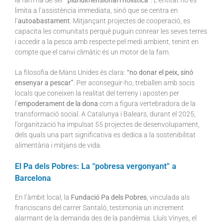
la fam ha de ser
“pluridimensional i holística”
. L’entitat no es
limita a l’assistència immediata, sinó que se centra en
l’
autoabastament
. Mitjançant projectes de cooperació, es
capacita les comunitats perquè puguin conrear les seves terres
i accedir a la pesca amb respecte pel medi ambient, tenint en
compte que el canvi climàtic és un motor de la fam.
La filosofia de Mans Unides és clara:
“no donar el peix, sinó
ensenyar a pescar”
. Per aconseguir-ho, treballen amb socis
locals que coneixen la realitat del terreny i aposten per
l’
empoderament de la dona
com a figura vertebradora de la
transformació social. A Catalunya i Balears, durant el 2025,
l’organització ha impulsat 55 projectes de desenvolupament,
dels quals una part significativa es dedica a la sostenibilitat
alimentària i mitjans de vida.
El Pa dels Pobres: La “pobresa vergonyant” a
Barcelona
En l’àmbit local, la
Fundació Pa dels Pobres
, vinculada als
franciscans del carrer Santaló, testimonia un increment
alarmant de la demanda des de la pandèmia. Lluís Vinyes, el