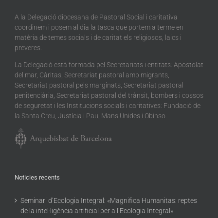
A la Delegació diocesana de Pastoral Social i caritativa
coordinem i posem al dia la tasca que portem a terme en
matèria de temes socials i de caritat els religiosos, laics i
preveres.
La Delegació està formada pel Secretariats i entitats: Apostolat
del mar, Càritas, Secretariat pastoral amb migrants,
Secretariat pastoral pels marginats, Secretariat pastoral
penitenciària, Secretariat pastoral del trànsit, bombers i cossos
de seguretat i les Institucions socials i caritatives: Fundació de
la Santa Creu, Justícia i Pau, Mans Unides i Obinso.
Noticies recents
Seminari d’Ecologia Integral: «Magnifica Humanitas: reptes
de la intel·ligència artificial per a l’Ecologia Integral»