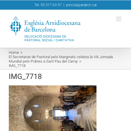
Skip
Tel. 93 317 63 97
|
psocial@arqbcn.cat
to
content
Home
El Secretariat de Pastoral pels Marginats celebra la VIII Jornada
Mundial pels Pobres a Sant Pau del Camp
IMG_7718
IMG_7718