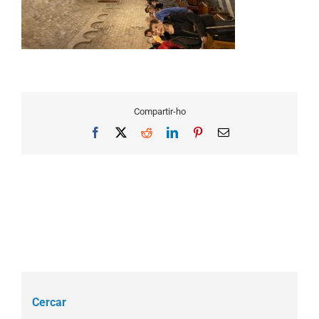
Compartir-ho
Facebook
X
Reddit
LinkedIn
Pinterest
Email
Cercar