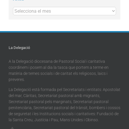
Arxius
La Delegació
A la Delegació diocesana de Pastoral Social i caritativa
coordinem i posem al dia la tasca que portem a terme en
matèria de temes socials i de caritat els religiosos, laics i
preveres.
La Delegació està formada pel Secretariats i entitats: Apostolat
del mar, Càritas, Secretariat pastoral amb migrants,
Secretariat pastoral pels marginats, Secretariat pastoral
penitenciària, Secretariat pastoral del trànsit, bombers i cossos
de seguretat i les Institucions socials i caritatives: Fundació de
la Santa Creu, Justícia i Pau, Mans Unides i Obinso.