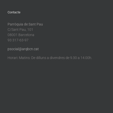
Contacte
Parròquia de Sant Pau
C/Sant Pau, 101
08001 Barcelona
93 317-63-97
psocial@arqbcn.cat
Horari: Matins: De dilluns a divendres de 9.30 a 14.00h.