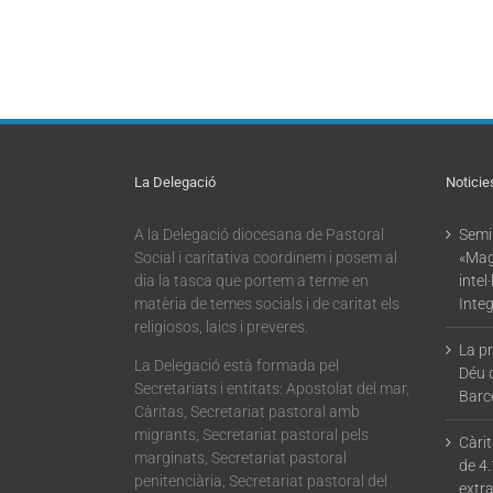
La Delegació
Noticie
A la Delegació diocesana de Pastoral
Semin
Social i caritativa coordinem i posem al
«Mag
dia la tasca que portem a terme en
intel
matèria de temes socials i de caritat els
Integ
religiosos, laics i preveres.
La p
La Delegació està formada pel
Déu 
Secretariats i entitats: Apostolat del mar,
Barc
Càritas, Secretariat pastoral amb
migrants, Secretariat pastoral pels
Càri
marginats, Secretariat pastoral
de 4.
penitenciària, Secretariat pastoral del
extra