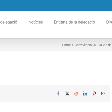
 delegació
Notícies
Entitats de la delegació
Dir
Home
Convivència 2018 a Vic de
Facebook
X
Reddit
LinkedIn
Pinterest
Ema