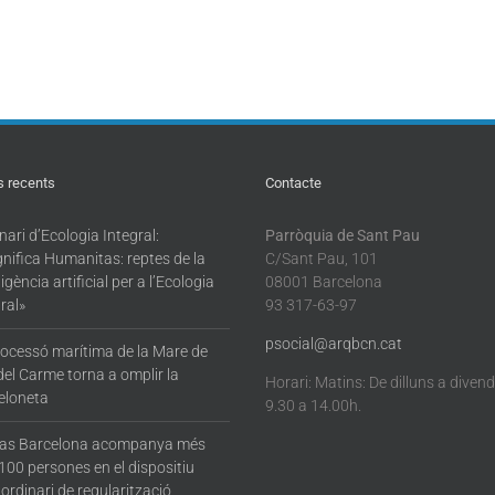
s recents
Contacte
ari d’Ecologia Integral:
Parròquia de Sant Pau
nifica Humanitas: reptes de la
C/Sant Pau, 101
·ligència artificial per a l’Ecologia
08001 Barcelona
ral»
93 317-63-97
psocial@arqbcn.cat
rocessó marítima de la Mare de
del Carme torna a omplir la
Horari: Matins: De dilluns a diven
eloneta
9.30 a 14.00h.
tas Barcelona acompanya més
100 persones en el dispositiu
ordinari de regularització