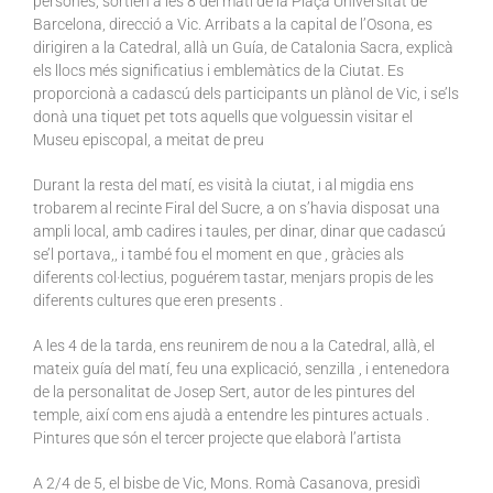
persones, sortien a les 8 del matí de la Plaça Universitat de
Barcelona, direcció a Vic. Arribats a la capital de l’Osona, es
dirigiren a la Catedral, allà un Guía, de Catalonia Sacra, explicà
els llocs més significatius i emblemàtics de la Ciutat. Es
proporcionà a cadascú dels participants un plànol de Vic, i se’ls
donà una tiquet pet tots aquells que volguessin visitar el
Museu episcopal, a meitat de preu
Durant la resta del matí, es visità la ciutat, i al migdia ens
trobarem al recinte Firal del Sucre, a on s’havia disposat una
ampli local, amb cadires i taules, per dinar, dinar que cadascú
se’l portava,, i també fou el moment en que , gràcies als
diferents col·lectius, poguérem tastar, menjars propis de les
diferents cultures que eren presents .
A les 4 de la tarda, ens reunirem de nou a la Catedral, allà, el
mateix guía del matí, feu una explicació, senzilla , i entenedora
de la personalitat de Josep Sert, autor de les pintures del
temple, així com ens ajudà a entendre les pintures actuals .
Pintures que són el tercer projecte que elaborà l’artista
A 2/4 de 5, el bisbe de Vic, Mons. Romà Casanova, presidì