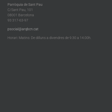
Parròquia de Sant Pau
C/Sant Pau, 101
08001 Barcelona
93 317-63-97
psocial@arqbcn.cat
Horari: Matins: De dilluns a divendres de 9.30 a 14.00h.