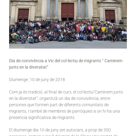
Dia de convivència a Vic del col·lectiu de migrants “ Caminem
junts en la diversitat”
Diumenge, 10 de juny de 2018
Com ja és tradició, al final de curs, el col·lectiu”Caminem junts
en la diversitat”, organitzà un dia de convivència, entre
persones que formen part de diferents comunitats de
migrants, i també de membres de parròquies a on hi ha una
presencia significativa de migrants.
El diumenge dia 10 de juny set autocars, a prop de 350