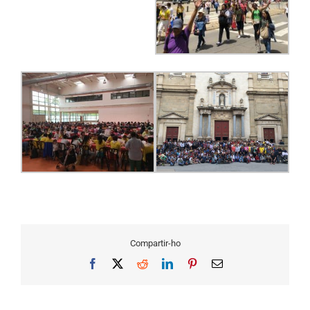
Compartir-ho
Facebook
X
Reddit
LinkedIn
Pinterest
Email