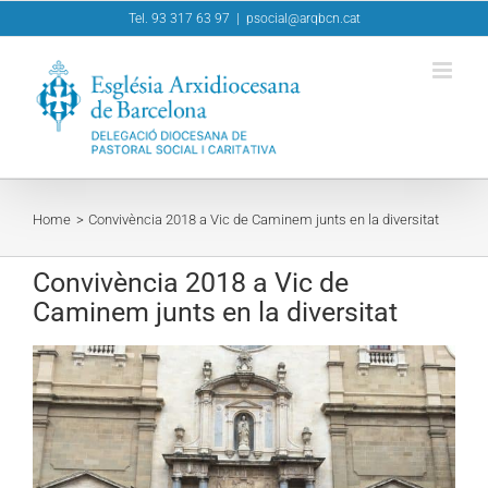
Skip
Tel. 93 317 63 97
|
psocial@arqbcn.cat
to
content
Home
Convivència 2018 a Vic de Caminem junts en la diversitat
Convivència 2018 a Vic de
Caminem junts en la diversitat
View
Larger
Image