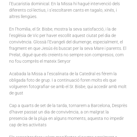
l’Eucaristia dominical. En la Missa hi hagué intervenció dels
diferents col·lectius, i s’escoltaren cants en tagalo, xinés, i
altres llengües.
En l’homilia, el Sr. Bisbe, mostra la seva satisfacció, i la de
l’església de Vic per haver escollit aquest ciutat pel dia de
convivència. Glossà l’Evangeli del diumenge, especialment, el
fragment en que Jesús és buscat per la seva Mare i parents. El
Prelat, digué que els creients no sempre son compresos, com
no fou comprès el mateix Senyor
Acabada la Missa a l’escalinata de la Catedral es férem la
obligada foto de grup. I a continuació foren molts els que
volgueren fotografiar-se amb el Sr. Bisbe, qui accedir amb molt
de gust
Cap a quarts de set de la tarda, tornarem a Barcelona, Desprès
d’haver passat un dia de convivència, a on malgrat la
presencia de la pluja en alguns moments, aquesta no impedir
cap de les activitats