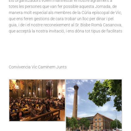
Els organitzadors volem manifestar el nostre agraïment a
totes les persones que van fer possible aquesta Jornada, de
manera molt especial als membres de la Cúria episcopal de Vic,
que ens feren gestions de cara trobar un lloc per dinar i pel
guia, i de i el nostre reconeixement al Sr. Bisbe Romà Casanova,
que acceptà la nostra invitació, i ens dóna tot tipus de facilitats
Convivencia Vic Caminem Junts