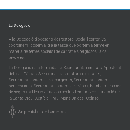
La Delegació
A la Delegació diocesana de Pastoral Social i caritativa
coordinem i posem al dia la tasca que portem a terme en
matèria de temes socials i de caritat els religiosos, laics i
preveres.
La Delegació està formada pel Secretariats i entitats: Apostolat
del mar, Càritas, Secretariat pastoral amb migrants,
Secretariat pastoral pels marginats, Secretariat pastoral
penitenciària, Secretariat pastoral del trànsit, bombers i cossos
de seguretat i les Institucions socials i caritatives: Fundació de
la Santa Creu, Justícia i Pau, Mans Unides i Obinso.