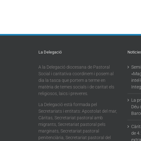
La Delegació
Noticie
A la Delegació diocesana de Pastoral
Semin
Social i caritativa coordinem i posem al
«Mag
dia la tasca que portem a terme en
intel
matèria de temes socials i de caritat els
Integ
religiosos, laics i preveres.
La p
La Delegació està formada pel
Déu 
Secretariats i entitats: Apostolat del mar,
Barc
Càritas, Secretariat pastoral amb
migrants, Secretariat pastoral pels
Càri
marginats, Secretariat pastoral
de 4.
penitenciària, Secretariat pastoral del
extra