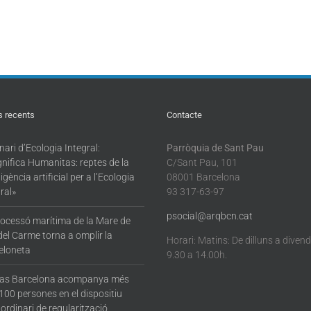
s recents
Contacte
ari d’Ecologia Integral:
Parròquia de Sant Pau
nifica Humanitas: reptes de la
C/Sant Pau, 101
·ligència artificial per a l’Ecologia
08001 Barcelona
ral»
93 317-63-97
psocial@arqbcn.cat
rocessó marítima de la Mare de
del Carme torna a omplir la
Horari: Matins: De dilluns a diven
eloneta
9.30 a 14.00h.
tas Barcelona acompanya més
100 persones en el dispositiu
ordinari de regularització