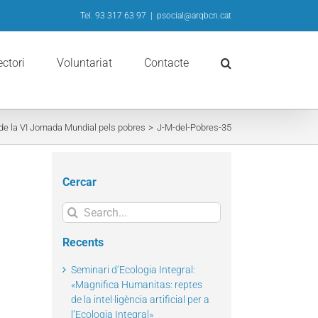
Tel. 93 317 63 97
|
psocial@arqbcn.cat
ectori
Voluntariat
Contacte
de la VI Jornada Mundial pels pobres
J-M-del-Pobres-35
Cercar
Search
for:
Recents
Seminari d’Ecologia Integral:
«Magnifica Humanitas: reptes
de la intel·ligència artificial per a
l’Ecologia Integral»