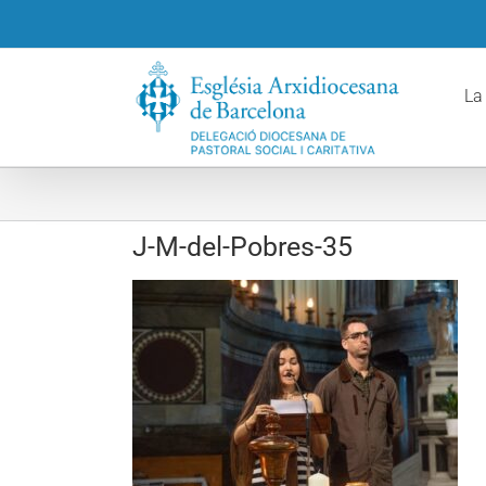
Skip
to
content
La
J-M-del-Pobres-35