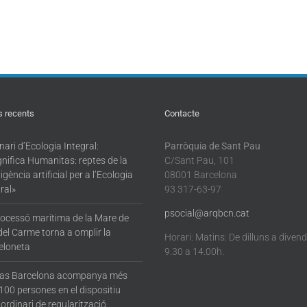
s recents
Contacte
ari d’Ecologia Integral:
Parròquia de Sant Pau
nifica Humanitas: reptes de la
C/Sant Pau, 101
·ligència artificial per a l’Ecologia
08001 Barcelona
ral»
93 317-63-97
psocial@arqbcn.cat
rocessó marítima de la Mare de
del Carme torna a omplir la
Horari: Matins: De dilluns a diven
eloneta
9.30 a 14.00h.
tas Barcelona acompanya més
100 persones en el dispositiu
ordinari de regularització