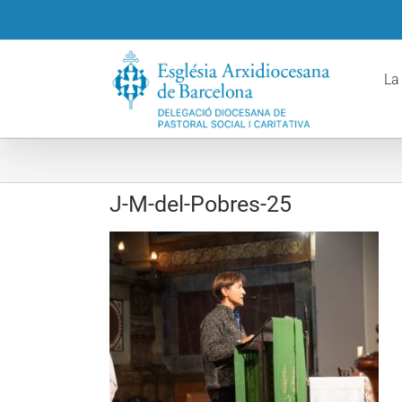
Skip
to
content
La
J-M-del-Pobres-25