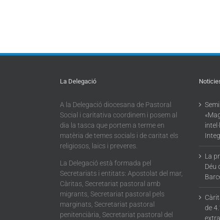
La Delegació
Noticie
A la Delegació diocesana de Pastoral
Semin
Social i caritativa coordinem i posem al
«Mag
dia la tasca que portem a terme en
intel
matèria de temes socials i de caritat els
Integ
religiosos, laics i preveres.
La p
La Delegació està formada pel
Déu 
Secretariats i entitats: Apostolat del mar,
Barc
Càritas, Secretariat pastoral amb
migrants, Secretariat pastoral pels
Càri
marginats, Secretariat pastoral
de 4.
penitenciària, Secretariat pastoral del
extra