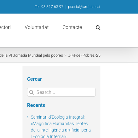
Tel. 93 317 63 97
|
psocial@arqbcn.cat
ectori
Voluntariat
Contacte
de la VI Jornada Mundial pels pobres
J-M-del-Pobres-25
Cercar
Search
for:
Recents
Seminari d’Ecologia Integral:
«Magnifica Humanitas: reptes
de la intel·ligència artificial per a
l’Ecologia Integral»