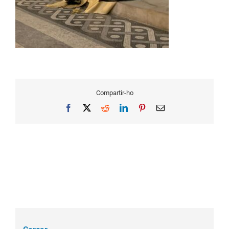
Compartir-ho
Facebook
X
Reddit
LinkedIn
Pinterest
Email