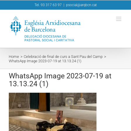
Skip
Tel. 93 317 63 97
|
psocial@arqbcn.cat
to
content
Home
Celebració de final de curs a Sant Pau del Camp
WhatsApp Image 2023-07-19 at 13.13.24 (1)
WhatsApp Image 2023-07-19 at
13.13.24 (1)