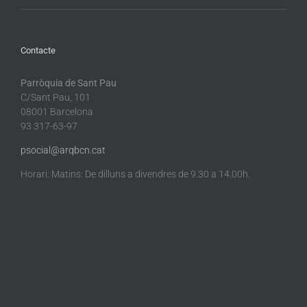
Contacte
Parròquia de Sant Pau
C/Sant Pau, 101
08001 Barcelona
93 317-63-97
psocial@arqbcn.cat
Horari: Matins: De dilluns a divendres de 9.30 a 14.00h.