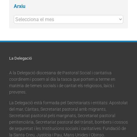
Arxiu
Arxius
La Delegació
A la Delegació diocesana de Pastoral Social i caritativa
coordinem i posem al dia la tasca que portem a terme en
matèria de temes socials i de caritat els religiosos, laics i
preveres.
La Delegació està formada pel Secretariats i entitats: Apostolat
del mar, Càritas, Secretariat pastoral amb migrants,
Secretariat pastoral pels marginats, Secretariat pastoral
penitenciària, Secretariat pastoral del trànsit, bombers i cossos
de seguretat i les Institucions socials i caritatives: Fundació de
la Santa Creu, Justícia i Pau, Mans Unides i Obinso.