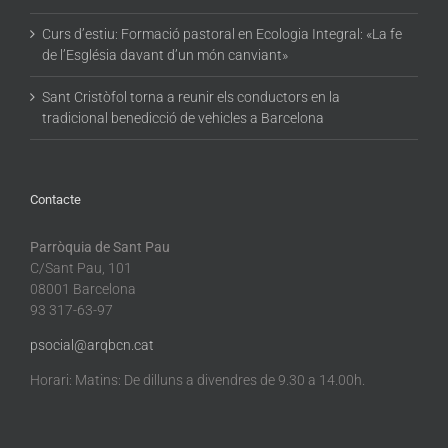
Curs d’estiu: Formació pastoral en Ecologia Integral: «La fe
de l’Església davant d’un món canviant»
Sant Cristòfol torna a reunir els conductors en la
tradicional benedicció de vehicles a Barcelona
Contacte
Parròquia de Sant Pau
C/Sant Pau, 101
08001 Barcelona
93 317-63-97
psocial@arqbcn.cat
Horari: Matins: De dilluns a divendres de 9.30 a 14.00h.