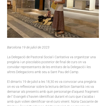
Barcelona 19 de juliol de 2023
La Delegació de Pastoral Social i Caritativa va organitzar una
pregària i un piscolabis posterior de final de curs on va
convidar representants de les entitats de la Delegació i les
altres Delegacions amb seu a Sant Pau del Camp.
El dimarts 19 de juliol a les 18,30 es va convocar una pregària
on es va reflexionar sobre la lectura del bon Samarità i es va
demanar als presents amb quin personatge d’aquest fragment
de l’ Evangeli s’havien identificat durant el curs que s’acaba i
amb quin volien identificar-se el curs vinent. Núria Cascante de