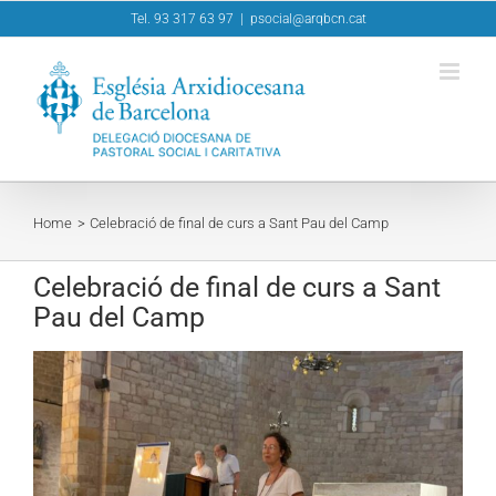
Skip
Tel. 93 317 63 97
|
psocial@arqbcn.cat
to
content
Home
Celebració de final de curs a Sant Pau del Camp
Celebració de final de curs a Sant
Pau del Camp
View
Larger
Image