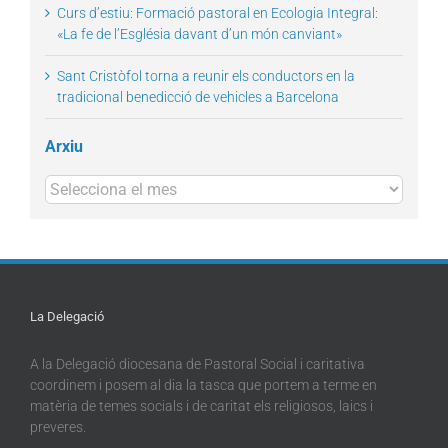
Curs d’estiu: Formació pastoral en Ecologia Integral:
«La fe de l’Església davant d’un món canviant»
Sant Cristòfol torna a reunir els conductors en la
tradicional benedicció de vehicles a Barcelona
Arxiu
Arxius
La Delegació
A la Delegació diocesana de Pastoral Social i caritativa
coordinem i posem al dia la tasca que portem a terme en
matèria de temes socials i de caritat els religiosos, laics i
preveres.