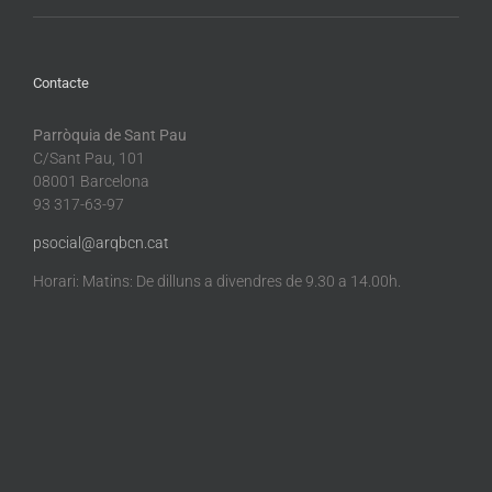
Contacte
Parròquia de Sant Pau
C/Sant Pau, 101
08001 Barcelona
93 317-63-97
psocial@arqbcn.cat
Horari: Matins: De dilluns a divendres de 9.30 a 14.00h.