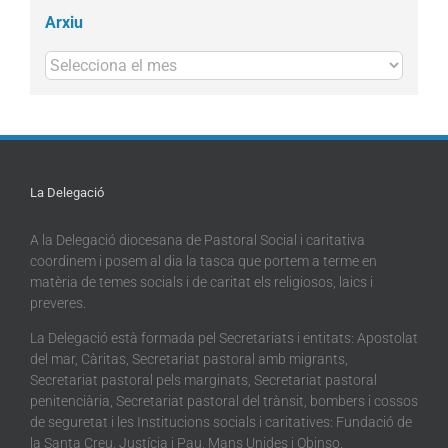
Arxiu
Arxius
La Delegació
A la Delegació diocesana de Pastoral Social i caritativa
coordinem i posem al dia la tasca que portem a terme en
matèria de temes socials i de caritat els religiosos, laics i
preveres.
La Delegació està formada pel Secretariats i entitats: Apostolat
del mar, Càritas, Secretariat pastoral amb migrants,
Secretariat pastoral pels marginats, Secretariat pastoral
penitenciària, Secretariat pastoral del trànsit, bombers i cossos
de seguretat i les Institucions socials i caritatives: Fundació de
la Santa Creu, Justícia i Pau, Mans Unides i Obinso.