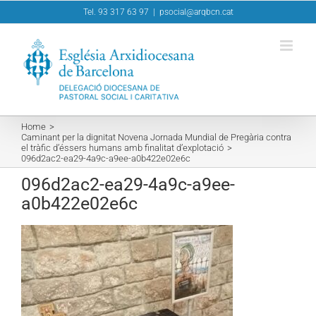
Skip
Tel. 93 317 63 97
|
psocial@arqbcn.cat
to
content
Home
Caminant per la dignitat Novena Jornada Mundial de Pregària contra
el tràfic d’éssers humans amb finalitat d’explotació
096d2ac2-ea29-4a9c-a9ee-a0b422e02e6c
096d2ac2-ea29-4a9c-a9ee-
a0b422e02e6c