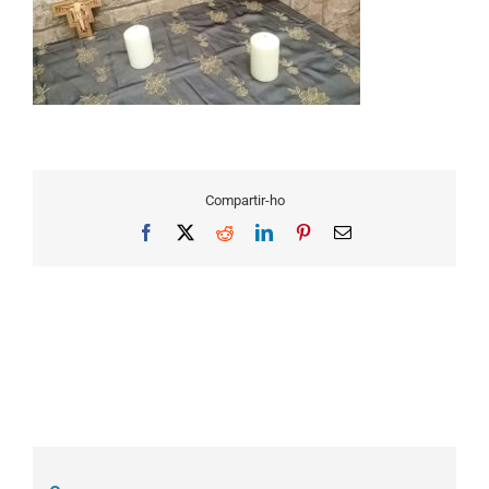
Compartir-ho
Facebook
X
Reddit
LinkedIn
Pinterest
Email