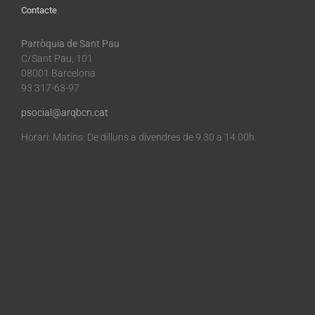
Contacte
Parròquia de Sant Pau
C/Sant Pau, 101
08001 Barcelona
93 317-63-97
psocial@arqbcn.cat
Horari: Matins: De dilluns a divendres de 9.30 a 14.00h.