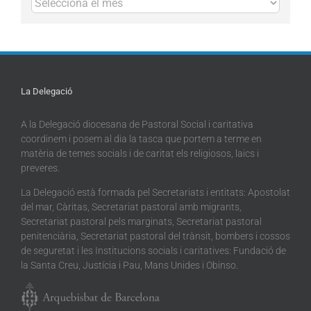
La Delegació
A la Delegació diocesana de Pastoral Social i caritativa
coordinem i posem al dia la tasca que portem a terme en
matèria de temes socials i de caritat els religiosos, laics i
preveres.
La Delegació està formada pel Secretariats i entitats: Apostolat
del mar, Càritas, Secretariat pastoral amb migrants,
Secretariat pastoral pels marginats, Secretariat pastoral
penitenciària, Secretariat pastoral del trànsit, bombers i cossos
de seguretat i les Institucions socials i caritatives: Fundació de
la Santa Creu, Justícia i Pau, Mans Unides i Obinso.