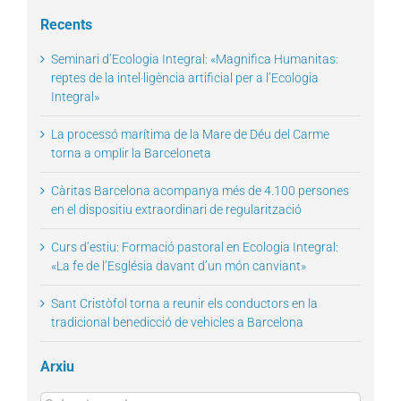
for:
Recents
Seminari d’Ecologia Integral: «Magnifica Humanitas:
reptes de la intel·ligència artificial per a l’Ecologia
Integral»
La processó marítima de la Mare de Déu del Carme
torna a omplir la Barceloneta
Càritas Barcelona acompanya més de 4.100 persones
en el dispositiu extraordinari de regularització
Curs d’estiu: Formació pastoral en Ecologia Integral:
«La fe de l’Església davant d’un món canviant»
Sant Cristòfol torna a reunir els conductors en la
tradicional benedicció de vehicles a Barcelona
Arxiu
Arxius