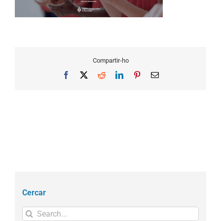
Compartir-ho
Facebook
X
Reddit
LinkedIn
Pinterest
Email
Cercar
Search