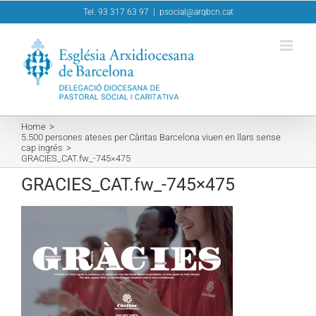
Skip
Tel. 93 317 63 97
|
psocial@arqbcn.cat
to
content
Home
5.500 persones ateses per Càritas Barcelona viuen en llars sense
cap ingrés
GRACIES_CAT.fw_-745×475
GRACIES_CAT.fw_-745×475