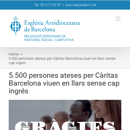
Skip
Tel. 93 317 63 97
|
psocial@arqbcn.cat
to
content
Home
5.500 persones ateses per Càritas Barcelona viuen en llars sense
cap ingrés
5.500 persones ateses per Càritas
Barcelona viuen en llars sense cap
ingrés
View
Larger
Image