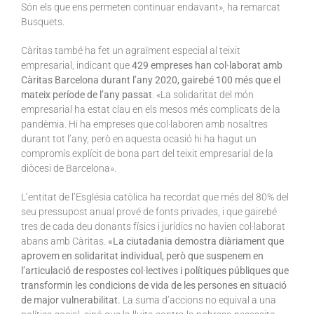
Són els que ens permeten continuar endavant», ha remarcat
Busquets.
Càritas també ha fet un agraïment especial al teixit
empresarial, indicant que
429 empreses han col·laborat amb
Càritas Barcelona durant l’any 2020, gairebé 100 més que el
mateix període de l’any passat
. «La solidaritat del món
empresarial ha estat clau en els mesos més complicats de la
pandèmia. Hi ha empreses que col·laboren amb nosaltres
durant tot l’any, però en aquesta ocasió hi ha hagut un
compromís explícit de bona part del teixit empresarial de la
diòcesi de Barcelona».
L’entitat de l’Església catòlica ha recordat que més del 80% del
seu pressupost anual prové de fonts privades, i que gairebé
tres de cada deu donants físics i jurídics no havien col·laborat
abans amb Càritas.
«La ciutadania demostra diàriament que
aprovem en solidaritat individual, però que suspenem en
l’articulació de respostes col·lectives i polítiques públiques que
transformin les condicions de vida de les persones en situació
de major vulnerabilitat.
La suma d’accions no equival a una