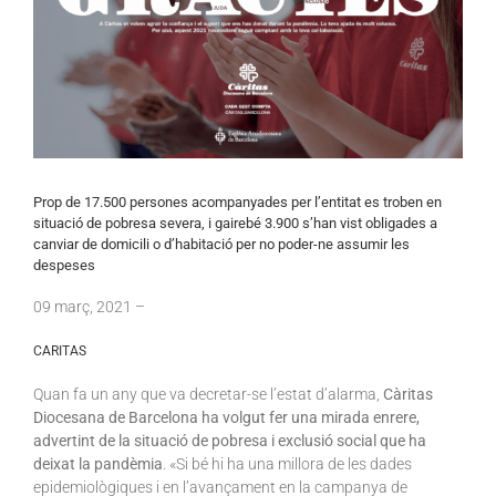
Prop de 17.500 persones acompanyades per l’entitat es troben en
situació de pobresa severa, i gairebé 3.900 s’han vist obligades a
canviar de domicili o d’habitació per no poder-ne assumir les
despeses
09
març
, 2021 –
CARITAS
Quan fa un any que va decretar-se l’estat d’alarma,
Càritas
Diocesana de Barcelona ha volgut fer una mirada enrere,
advertint de la situació de pobresa i exclusió social que ha
deixat la pandèmia
. «Si bé hi ha una millora de les dades
epidemiològiques i en l’avançament en la campanya de