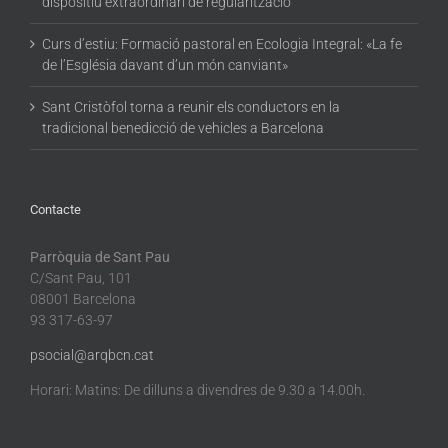
dispositiu extraordinari de regularització
Curs d’estiu: Formació pastoral en Ecologia Integral: «La fe
de l’Església davant d’un món canviant»
Sant Cristòfol torna a reunir els conductors en la
tradicional benedicció de vehicles a Barcelona
Contacte
Parròquia de Sant Pau
C/Sant Pau, 101
08001 Barcelona
93 317-63-97
psocial@arqbcn.cat
Horari: Matins: De dilluns a divendres de 9.30 a 14.00h.