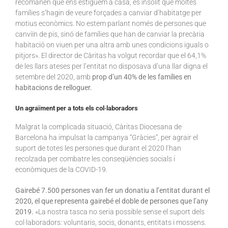
recomanen que ens estiguem a casa, és insòlit que moltes
famílies s’hagin de veure forçades a canviar d’habitatge per
motius econòmics. No estem parlant només de persones que
canviïn de pis, sinó de famílies que han de canviar la precària
habitació on viuen per una altra amb unes condicions iguals o
pitjors». El director de Càritas ha volgut recordar que el 64,1%
de les llars ateses per l’entitat no disposava d’una llar digna el
setembre del 2020, amb
prop d’un 40% de les famílies en
habitacions de relloguer.
Un agraïment per a tots els col·laboradors
Malgrat la complicada situació, Càritas Diocesana de
Barcelona ha impulsat la campanya “Gràcies”, per agrair el
suport de totes les persones que durant el 2020 l’han
recolzada per combatre les conseqüències socials i
econòmiques de la COVID-19.
Gairebé 7.500 persones van fer un donatiu a l’entitat durant el
2020, el que representa gairebé el doble de persones que l’any
2019.
«La nostra tasca no seria possible sense el suport dels
col·laboradors: voluntaris, socis, donants, entitats i mossens.