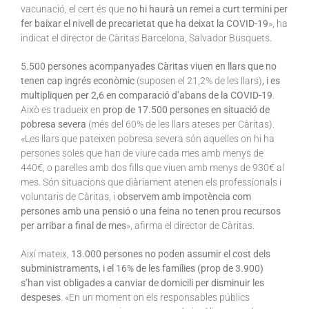
vacunació, el cert és que
no hi haurà un remei a curt termini per
fer baixar el nivell de precarietat que ha deixat la COVID-19
», ha
indicat el director de Càritas Barcelona, Salvador Busquets.
5.500 persones acompanyades Càritas viuen en llars que no
tenen cap ingrés econòmic
(suposen el 21,2% de les llars)
, i es
multipliquen per 2,6 en comparació d’abans de la COVID-19
.
Això es tradueix en
prop de 17.500 persones en situació de
pobresa severa
(més del 60% de les llars ateses per Càritas).
«Les llars que pateixen pobresa severa són aquelles on hi ha
persones soles que han de viure cada mes amb menys de
440€, o parelles amb dos fills que viuen amb menys de 930€ al
mes. Són situacions que diàriament atenen els professionals i
voluntaris de Càritas, i
observem amb impotència com
persones amb una pensió o una feina no tenen prou recursos
per arribar a final de mes
», afirma el director de Càritas.
Així mateix,
13.000 persones no poden assumir el cost dels
subministraments, i el 16% de les famílies (prop de 3.900)
s’han vist obligades a canviar de domicili per disminuir les
despeses
. «En un moment on els responsables públics