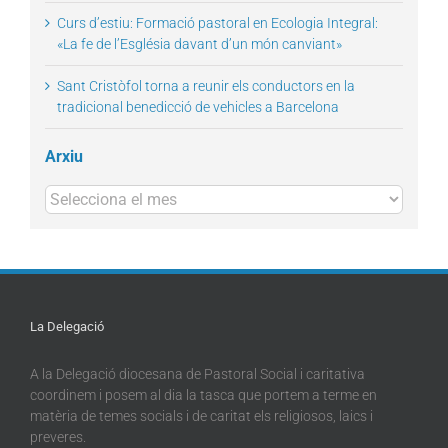
Curs d’estiu: Formació pastoral en Ecologia Integral:
«La fe de l’Església davant d’un món canviant»
Sant Cristòfol torna a reunir els conductors en la
tradicional benedicció de vehicles a Barcelona
Arxiu
Arxius
La Delegació
A la Delegació diocesana de Pastoral Social i caritativa
coordinem i posem al dia la tasca que portem a terme en
matèria de temes socials i de caritat els religiosos, laics i
preveres.