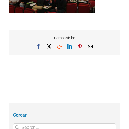
Compartir-ho
Facebook
X
Reddit
LinkedIn
Pinterest
Email
Cercar
Search