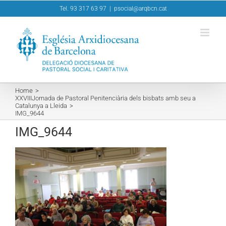
Skip
Tel. 93 317 63 97
|
psocial@arqbcn.cat
to
content
Home
XXVIIIJornada de Pastoral Penitenciària dels bisbats amb seu a
Catalunya a Lleida
IMG_9644
IMG_9644