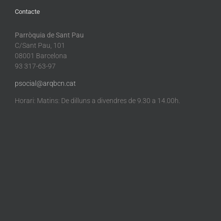
Contacte
Parròquia de Sant Pau
C/Sant Pau, 101
08001 Barcelona
93 317-63-97
psocial@arqbcn.cat
Horari: Matins: De dilluns a divendres de 9.30 a 14.00h.