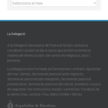
Arxius
La Delegació
A la Delegació diocesana de Pastoral Social i caritativa
coordinem i posem al dia la tasca que portem a terme en
matèria de temes socials i de caritat els religiosos, laics i
preveres.
La Delegació està formada pel Secretariats i entitats: Apostolat
del mar, Càritas, Secretariat pastoral amb migrants,
Secretariat pastoral pels marginats, Secretariat pastoral
penitenciària, Secretariat pastoral del trànsit, bombers i cossos
de seguretat i les Institucions socials i caritatives: Fundació de
la Santa Creu, Justícia i Pau, Mans Unides i Obinso.