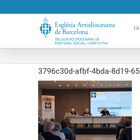
Skip
to
content
La
3796c30d-afbf-4bda-8d19-6