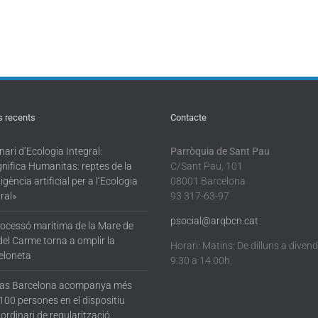
s recents
Contacte
ari d’Ecologia Integral:
Parròquia de Sant Pau
nifica Humanitas: reptes de la
C/Sant Pau, 101
·ligència artificial per a l’Ecologia
08001 Barcelona
ral»
93 317-63-97
psocial@arqbcn.cat
rocessó marítima de la Mare de
del Carme torna a omplir la
Horari: Matins: De dilluns a diven
eloneta
9.30 a 14.00h.
tas Barcelona acompanya més
100 persones en el dispositiu
ordinari de regularització