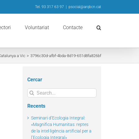
Tel. 93 317 63 97
|
psocial@arqbcn.cat
ectori
Voluntariat
Contacte
Catalunya a Vic
3796c30d-afbf-4bda-8d19-651d8fa826bf
Cercar
Search
for:
Recents
Seminari d’Ecologia Integral:
«Magnifica Humanitas: reptes
de la intel·ligència artificial per a
l’Ecologia Integral»