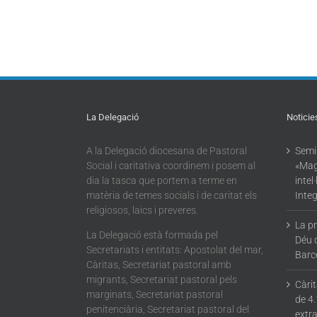
La Delegació
Noticie
A la Delegació diocesana de Pastoral
Semin
Social i caritativa coordinem i posem al
«Mag
dia la tasca que portem a terme en
intel
matèria de temes socials i de caritat els
Integ
religiosos, laics i preveres.
La p
La Delegació està formada pel
Déu 
Secretariats i entitats: Apostolat del mar,
Barc
Càritas, Secretariat pastoral amb
migrants, Secretariat pastoral pels
Càri
marginats, Secretariat pastoral
de 4.
penitenciària, Secretariat pastoral del
extra