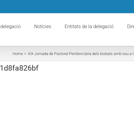
 delegació
Notícies
Entitats de la delegació
Dir
Home
XIX Jornada de Pastoral Penitenciària dels bisbats amb seu a 
51d8fa826bf