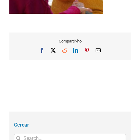
Compartir-ho
Facebook
X
Reddit
LinkedIn
Pinterest
Email
Cercar
Search