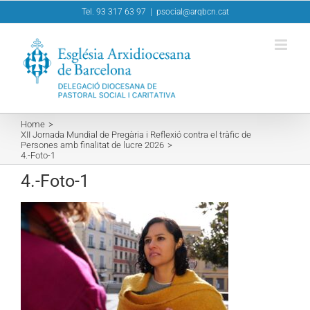
Skip
Tel. 93 317 63 97
|
psocial@arqbcn.cat
to
content
Home
XII Jornada Mundial de Pregària i Reflexió contra el tràfic de
Persones amb finalitat de lucre 2026
4.-Foto-1
4.-Foto-1