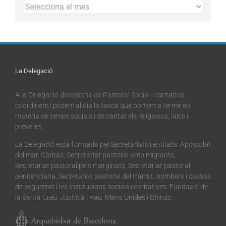
Arxius
La Delegació
A la Delegació diocesana de Pastoral Social i caritativa
coordinem i posem al dia la tasca que portem a terme en
matèria de temes socials i de caritat els religiosos, laics i
preveres.
La Delegació està formada pel Secretariats i entitats: Apostolat
del mar, Càritas, Secretariat pastoral amb migrants,
Secretariat pastoral pels marginats, Secretariat pastoral
penitenciària, Secretariat pastoral del trànsit, bombers i cossos
de seguretat i les Institucions socials i caritatives: Fundació de
la Santa Creu, Justícia i Pau, Mans Unides i Obinso.