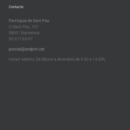
Contacte
Parròquia de Sant Pau
C/Sant Pau, 101
08001 Barcelona
93 317-63-97
psocial@arqbcn.cat
Horari: Matins: De dilluns a divendres de 9.30 a 14.00h.