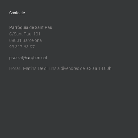
Contacte
Parròquia de Sant Pau
C/Sant Pau, 101
08001 Barcelona
93 317-63-97
psocial@arqbcn.cat
Horari: Matins: De dilluns a divendres de 9.30 a 14.00h.