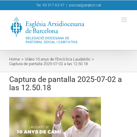
Skip
Tel. 93 317 63 97
|
psocial@arqbcn.cat
to
content
Home
Vídeo 10 anys de l’Encíclica Laudato’si
Captura de pantalla 2025-07-02 a las 12.50.18
Captura de pantalla 2025-07-02 a
las 12.50.18