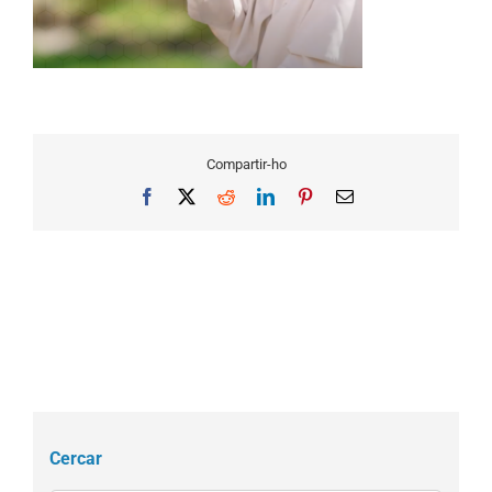
Compartir-ho
Facebook
X
Reddit
LinkedIn
Pinterest
Email
Cercar