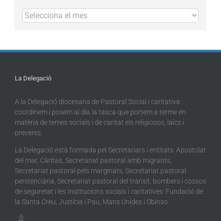
Arxius
La Delegació
A la Delegació diocesana de Pastoral Social i caritativa
coordinem i posem al dia la tasca que portem a terme en
matèria de temes socials i de caritat els religiosos, laics i
preveres.
La Delegació està formada pel Secretariats i entitats: Apostolat
del mar, Càritas, Secretariat pastoral amb migrants,
Secretariat pastoral pels marginats, Secretariat pastoral
penitenciària, Secretariat pastoral del trànsit, bombers i cossos
de seguretat i les Institucions socials i caritatives: Fundació de
la Santa Creu, Justícia i Pau, Mans Unides i Obinso.