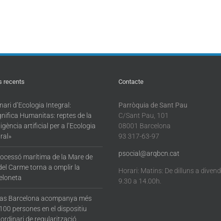
s recents
Contacte
ari d’Ecologia Integral:
Parròquia de Sant Pau
nifica Humanitas: reptes de la
C/Sant Pau, 101
·ligència artificial per a l’Ecologia
08001 Barcelona
ral»
93 317-63-97
psocial@arqbcn.cat
rocessó marítima de la Mare de
del Carme torna a omplir la
Horari: Matins: De dilluns a diven
eloneta
9.30 a 14.00h.
tas Barcelona acompanya més
100 persones en el dispositiu
ordinari de regularització