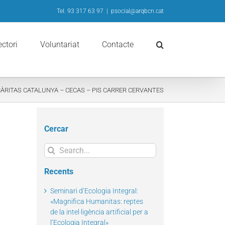
Tel. 93 317 63 97
|
psocial@arqbcn.cat
ectori
Voluntariat
Contacte
ÀRITAS CATALUNYA – CECAS – PIS CARRER CERVANTES
Cercar
Search
for:
Recents
Seminari d’Ecologia Integral:
«Magnifica Humanitas: reptes
de la intel·ligència artificial per a
l’Ecologia Integral»