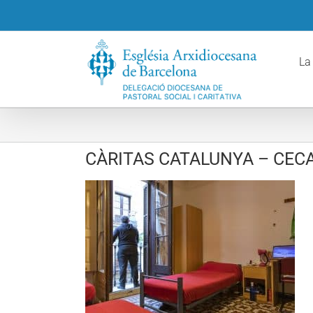
Skip
to
content
La
CÀRITAS CATALUNYA – CEC