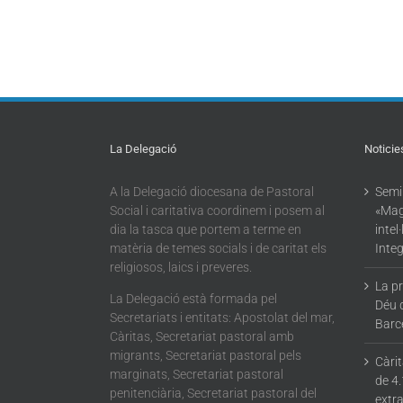
La Delegació
Noticie
A la Delegació diocesana de Pastoral
Semin
Social i caritativa coordinem i posem al
«Mag
dia la tasca que portem a terme en
intel
matèria de temes socials i de caritat els
Integ
religiosos, laics i preveres.
La p
La Delegació està formada pel
Déu 
Secretariats i entitats: Apostolat del mar,
Barc
Càritas, Secretariat pastoral amb
migrants, Secretariat pastoral pels
Càri
marginats, Secretariat pastoral
de 4.
penitenciària, Secretariat pastoral del
extra