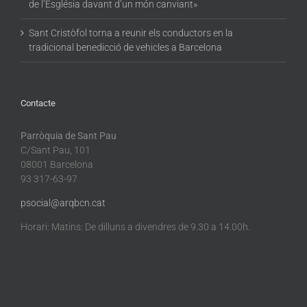
de l’Església davant d’un món canviant»
Sant Cristòfol torna a reunir els conductors en la
tradicional benedicció de vehicles a Barcelona
Contacte
Parròquia de Sant Pau
C/Sant Pau, 101
08001 Barcelona
93 317-63-97
psocial@arqbcn.cat
Horari: Matins: De dilluns a divendres de 9.30 a 14.00h.