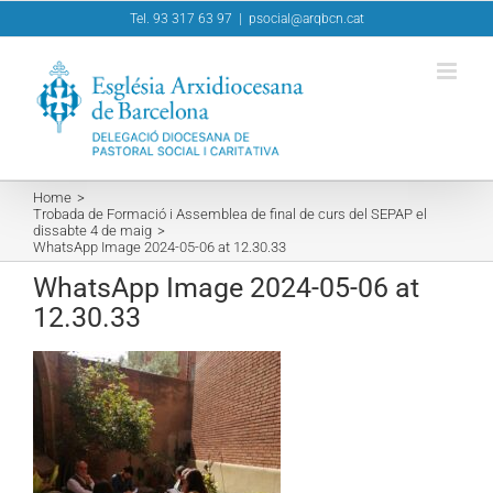
Skip
Tel. 93 317 63 97
|
psocial@arqbcn.cat
to
content
Home
Trobada de Formació i Assemblea de final de curs del SEPAP el
dissabte 4 de maig
WhatsApp Image 2024-05-06 at 12.30.33
WhatsApp Image 2024-05-06 at
12.30.33