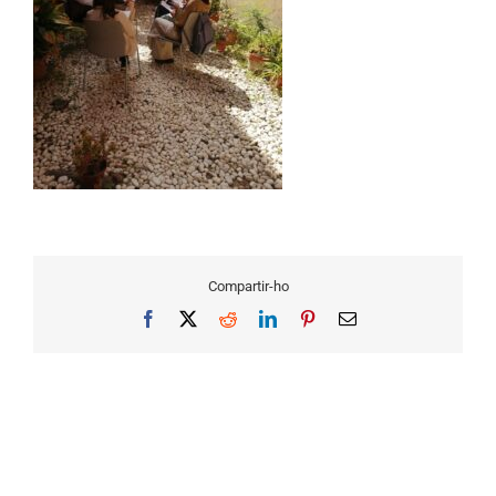
Compartir-ho
Facebook
X
Reddit
LinkedIn
Pinterest
Email