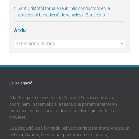
Sant Cristòfol torna a reunir els conductors en la
tradicional benedicció de vehicles a Barcelona
Arxiu
Arxius
La Delegació
A la Delegació diocesana de Pastoral Social i caritativa
coordinem i posem al dia la tasca que portem a terme en
matèria de temes socials i de caritat els religiosos, laics i
preveres.
La Delegació està formada pel Secretariats i entitats: Apostolat
del mar, Càritas, Secretariat pastoral amb migrants,