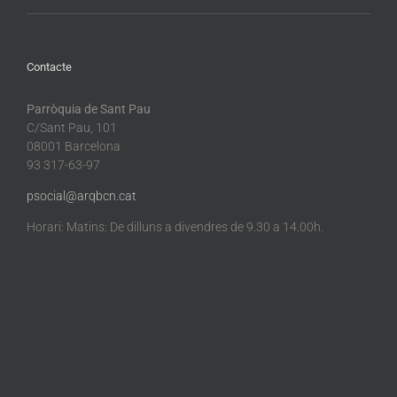
Contacte
Parròquia de Sant Pau
C/Sant Pau, 101
08001 Barcelona
93 317-63-97
psocial@arqbcn.cat
Horari: Matins: De dilluns a divendres de 9.30 a 14.00h.