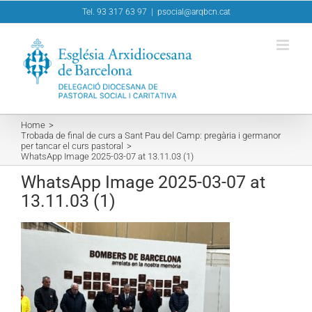
Skip
Tel. 93 317 63 97
|
psocial@arqbcn.cat
to
content
Home
Trobada de final de curs a Sant Pau del Camp: pregària i germanor
per tancar el curs pastoral
WhatsApp Image 2025-03-07 at 13.11.03 (1)
WhatsApp Image 2025-03-07 at
13.11.03 (1)