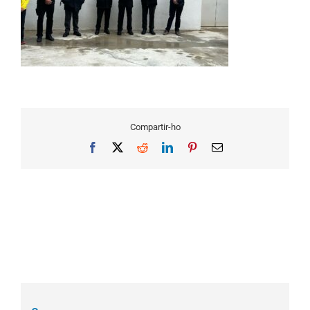
Compartir-ho
Facebook
X
Reddit
LinkedIn
Pinterest
Email