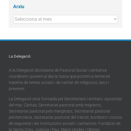
Arxiu
Arxius
La Delegació
A la Delegació diocesana de Pastoral Social i caritativa
coordinem i posem al dia la tasca que portem a terme en
matèria de temes socials i de caritat els religiosos, laics i
preveres.
La Delegació està formada pel Secretariats i entitats: Apostolat
del mar, Càritas, Secretariat pastoral amb migrants,
Secretariat pastoral pels marginats, Secretariat pastoral
penitenciària, Secretariat pastoral del trànsit, bombers i cossos
de seguretat i les Institucions socials i caritatives: Fundació de
la Santa Creu, Justícia i Pau, Mans Unides i Obinso.