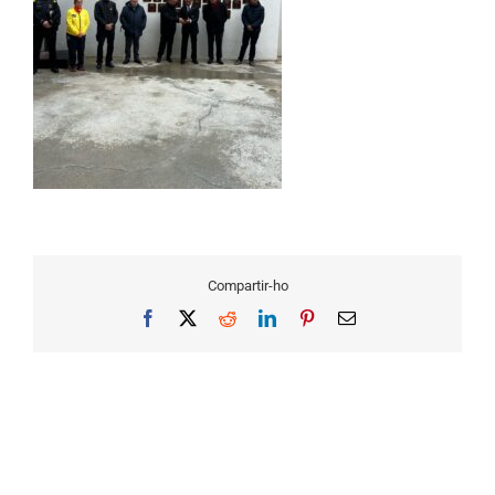
Compartir-ho
Facebook
X
Reddit
LinkedIn
Pinterest
Email