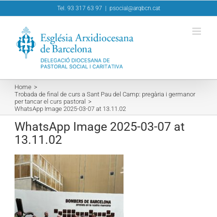
Skip
Tel. 93 317 63 97
|
psocial@arqbcn.cat
to
content
Home
Trobada de final de curs a Sant Pau del Camp: pregària i germanor
per tancar el curs pastoral
WhatsApp Image 2025-03-07 at 13.11.02
WhatsApp Image 2025-03-07 at
13.11.02