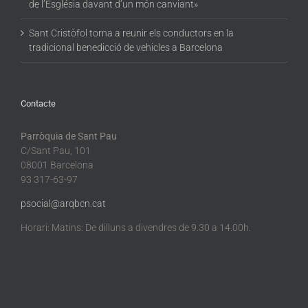
de l’Església davant d’un món canviant»
Sant Cristòfol torna a reunir els conductors en la
tradicional benedicció de vehicles a Barcelona
Contacte
Parròquia de Sant Pau
C/Sant Pau, 101
08001 Barcelona
93 317-63-97
psocial@arqbcn.cat
Horari: Matins: De dilluns a divendres de 9.30 a 14.00h.