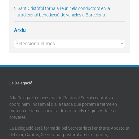
Sant Cristòfol torna a reunir els conductors en la
tradicional benedicció de vehicles a Barcelona
Arxiu
Arxius
La Delegació
A la Delegació diocesana de Pastoral Social i caritativa
coordinem i posem al dia la tasca que portem a terme en
matèria de temes socials i de caritat els religiosos, laics i
preveres.
La Delegació està formada pel Secretariats i entitats: Apostolat
del mar, Càritas, Secretariat pastoral amb migrants,