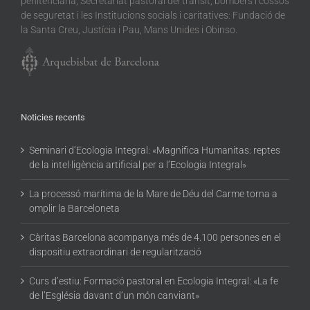
penitenciària, Secretariat pastoral del trànsit, bombers i cossos
de seguretat i les Institucions socials i caritatives: Fundació de
la Santa Creu, Justícia i Pau, Mans Unides i Obinso.
Noticies recents
Seminari d’Ecologia Integral: «Magnifica Humanitas: reptes
de la intel·ligència artificial per a l’Ecologia Integral»
La processó marítima de la Mare de Déu del Carme torna a
omplir la Barceloneta
Càritas Barcelona acompanya més de 4.100 persones en el
dispositiu extraordinari de regularització
Curs d’estiu: Formació pastoral en Ecologia Integral: «La fe
de l’Església davant d’un món canviant»