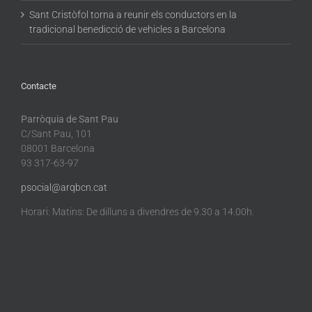
Sant Cristòfol torna a reunir els conductors en la
tradicional benedicció de vehicles a Barcelona
Contacte
Parròquia de Sant Pau
C/Sant Pau, 101
08001 Barcelona
93 317-63-97
psocial@arqbcn.cat
Horari: Matins: De dilluns a divendres de 9.30 a 14.00h.