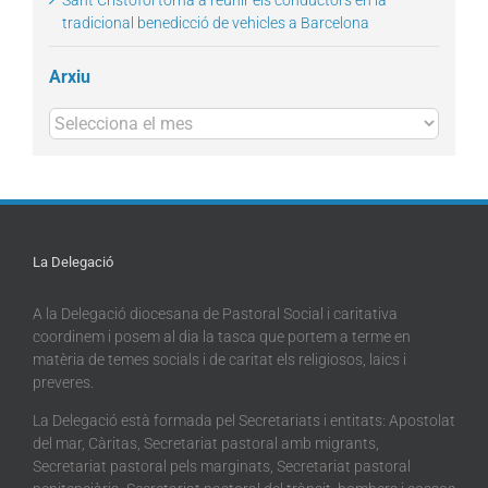
Sant Cristòfol torna a reunir els conductors en la
tradicional benedicció de vehicles a Barcelona
Arxiu
Arxius
La Delegació
A la Delegació diocesana de Pastoral Social i caritativa
coordinem i posem al dia la tasca que portem a terme en
matèria de temes socials i de caritat els religiosos, laics i
preveres.
La Delegació està formada pel Secretariats i entitats: Apostolat
del mar, Càritas, Secretariat pastoral amb migrants,
Secretariat pastoral pels marginats, Secretariat pastoral