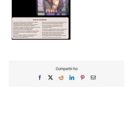
Compartir-ho
Facebook
X
Reddit
LinkedIn
Pinterest
Email