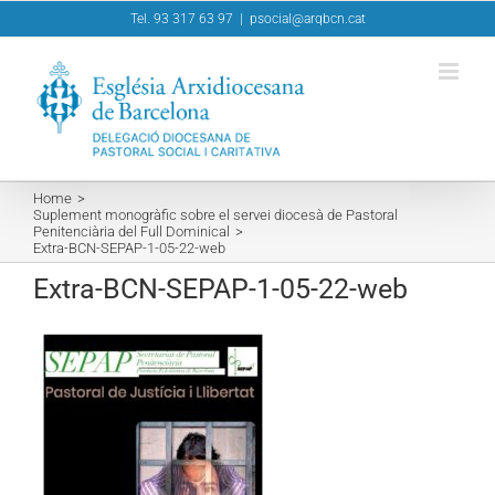
Skip
Tel. 93 317 63 97
|
psocial@arqbcn.cat
to
content
Home
Suplement monogràfic sobre el servei diocesà de Pastoral
Penitenciària del Full Dominical
Extra-BCN-SEPAP-1-05-22-web
Extra-BCN-SEPAP-1-05-22-web