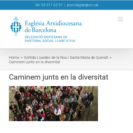
Skip
Tel. 93 317 63 97
|
psocial@arqbcn.cat
to
content
Home
Sortida Lourdes de la Nou i Santa Maria de Queralt
Caminem junts en la diversitat
Caminem junts en la diversitat