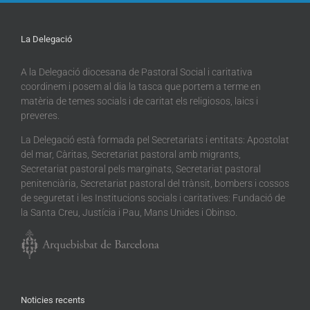
La Delegació
A la Delegació diocesana de Pastoral Social i caritativa
coordinem i posem al dia la tasca que portem a terme en
matèria de temes socials i de caritat els religiosos, laics i
preveres.
La Delegació està formada pel Secretariats i entitats: Apostolat
del mar, Càritas, Secretariat pastoral amb migrants,
Secretariat pastoral pels marginats, Secretariat pastoral
penitenciària, Secretariat pastoral del trànsit, bombers i cossos
de seguretat i les Institucions socials i caritatives: Fundació de
la Santa Creu, Justícia i Pau, Mans Unides i Obinso.
Noticies recents