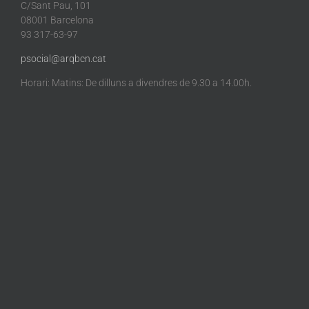
C/Sant Pau, 101
08001 Barcelona
93 317-63-97
psocial@arqbcn.cat
Horari: Matins: De dilluns a divendres de 9.30 a 14.00h.