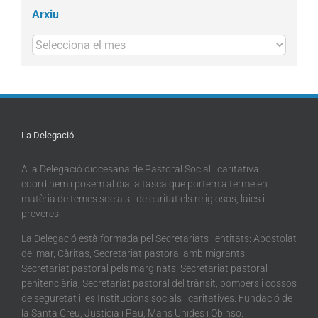
Arxiu
Arxius
La Delegació
A la Delegació diocesana de Pastoral Social i caritativa
coordinem i posem al dia la tasca que portem a terme en
matèria de temes socials i de caritat els religiosos, laics i
preveres.
La Delegació està formada pel Secretariats i entitats: Apostolat
del mar, Càritas, Secretariat pastoral amb migrants,
Secretariat pastoral pels marginats, Secretariat pastoral
penitenciària, Secretariat pastoral del trànsit, bombers i cossos
de seguretat i les Institucions socials i caritatives: Fundació de
la Santa Creu, Justícia i Pau, Mans Unides i Obinso.