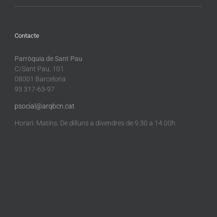
Contacte
Parròquia de Sant Pau
C/Sant Pau, 101
08001 Barcelona
93 317-63-97
psocial@arqbcn.cat
Horari: Matins: De dilluns a divendres de 9.30 a 14.00h.