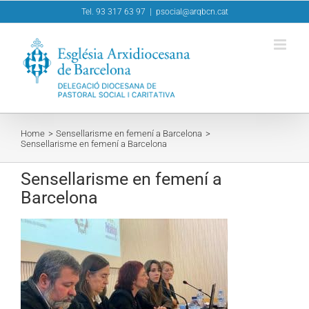
Skip
Tel. 93 317 63 97
|
psocial@arqbcn.cat
to
content
Home
Sensellarisme en femení a Barcelona
Sensellarisme en femení a Barcelona
Sensellarisme en femení a
Barcelona