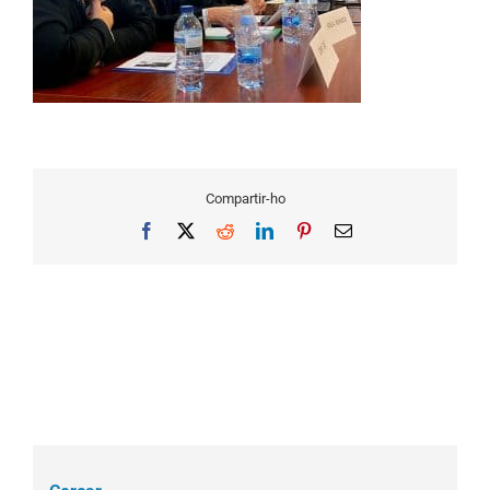
Compartir-ho
Facebook
X
Reddit
LinkedIn
Pinterest
Email