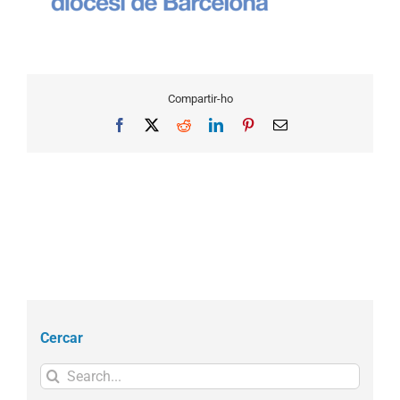
Compartir-ho
Facebook
X
Reddit
LinkedIn
Pinterest
Email
Cercar
Search
for: