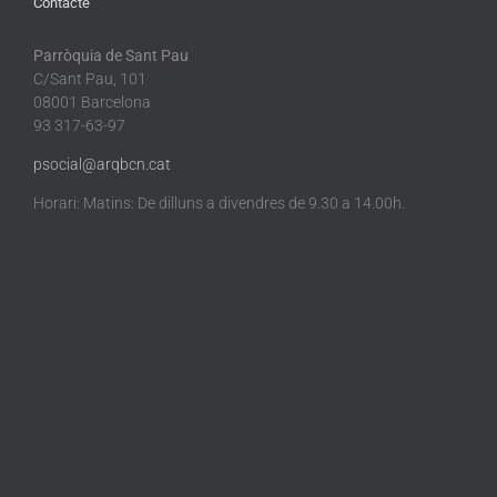
Contacte
Parròquia de Sant Pau
C/Sant Pau, 101
08001 Barcelona
93 317-63-97
psocial@arqbcn.cat
Horari: Matins: De dilluns a divendres de 9.30 a 14.00h.