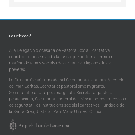
La Delegació
A la Delegació diocesana de Pastoral Social i caritativa
coordinem i posem al dia la tasca que portem a terme en
matèria de temes socials i de caritat els religiosos, laics i
preveres.
La Delegació està formada pel Secretariats i entitats: Apostolat
del mar, Càritas, Secretariat pastoral amb migrants,
Secretariat pastoral pels marginats, Secretariat pastoral
penitenciària, Secretariat pastoral del trànsit, bombers i cossos
de seguretat i les Institucions socials i caritatives: Fundació de
la Santa Creu, Justícia i Pau, Mans Unides i Obinso.