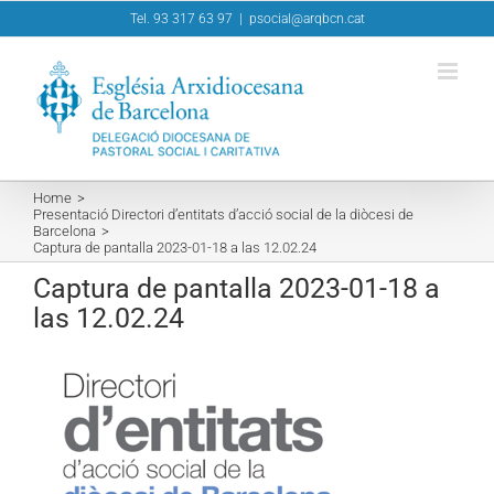
Skip
Tel. 93 317 63 97
|
psocial@arqbcn.cat
to
content
Home
Presentació Directori d’entitats d’acció social de la diòcesi de
Barcelona
Captura de pantalla 2023-01-18 a las 12.02.24
Captura de pantalla 2023-01-18 a
las 12.02.24