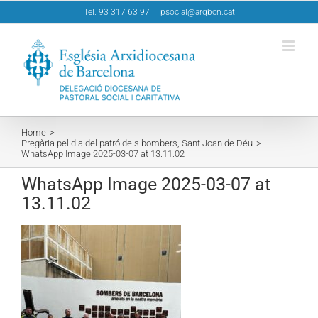
Skip
Tel. 93 317 63 97
|
psocial@arqbcn.cat
to
content
Home
Pregària pel dia del patró dels bombers, Sant Joan de Déu
WhatsApp Image 2025-03-07 at 13.11.02
WhatsApp Image 2025-03-07 at
13.11.02