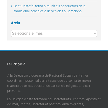
Sant Cristòfol torna a reunir els conductors en la
tradicional benedicció de vehicles a Barcelona
Arxiu
Arxius
La Delegació
A la Delegació diocesana de Pastoral Social i caritativa
coordinem i posem al dia la tasca que portem a terme en
matèria de temes socials i de caritat els religiosos, laics i
preveres.
La Delegació està formada pel Secretariats i entitats: Apostolat
del mar, Càritas, Secretariat pastoral amb migrants,