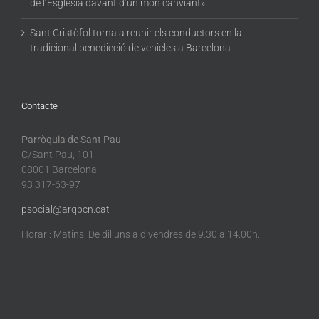
de l’Església davant d’un món canviant»
Sant Cristòfol torna a reunir els conductors en la
tradicional benedicció de vehicles a Barcelona
Contacte
Parròquia de Sant Pau
C/Sant Pau, 101
08001 Barcelona
93 317-63-97
psocial@arqbcn.cat
Horari: Matins: De dilluns a divendres de 9.30 a 14.00h.