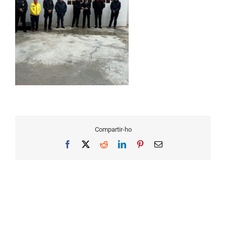
Compartir-ho
Facebook
X
Reddit
LinkedIn
Pinterest
Email