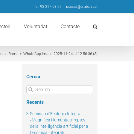
Tel. 93 317 63 97
|
psocial@arqbcn.cat
ectori
Voluntariat
Contacte
bres a Roma
WhatsApp Image 2025-11-24 at 12.56.36 (3)
Cercar
Search
for:
Recents
Seminari d’Ecologia Integral:
«Magnifica Humanitas: reptes
de la intel·ligència artificial per a
l’Ecologia Integral»