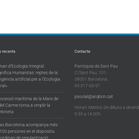
s recents
Contacte
ari d’Ecologia Integral:
Parròquia de Sant Pau
nifica Humanitas: reptes de la
C/Sant Pau, 101
·ligència artificial per a l’Ecologia
08001 Barcelona
ral»
93 317-63-97
psocial@arqbcn.cat
rocessó marítima de la Mare de
del Carme torna a omplir la
Horari: Matins: De dilluns a diven
eloneta
9.30 a 14.00h.
tas Barcelona acompanya més
100 persones en el dispositiu
ordinari de regularització