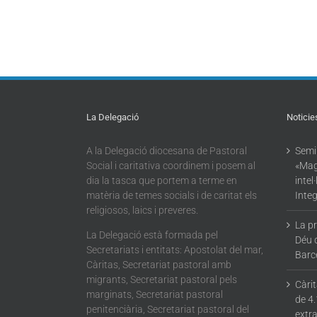
La Delegació
Noticie
A la Delegació diocesana de Pastoral
Semin
Social i caritativa coordinem i posem al
«Mag
dia la tasca que portem a terme en
intel
matèria de temes socials i de caritat els
Integ
religiosos, laics i preveres.
La p
La Delegació està formada pel
Déu 
Secretariats i entitats: Apostolat del mar,
Barc
Càritas, Secretariat pastoral amb
migrants, Secretariat pastoral pels
Càri
marginats, Secretariat pastoral
de 4.
penitenciària, Secretariat pastoral del
extra