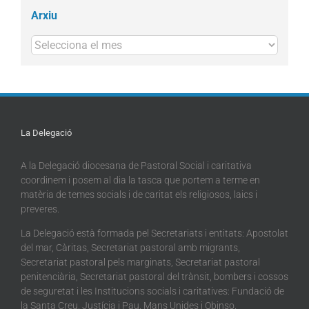
Arxiu
Arxius
La Delegació
A la Delegació diocesana de Pastoral Social i caritativa
coordinem i posem al dia la tasca que portem a terme en
matèria de temes socials i de caritat els religiosos, laics i
preveres.
La Delegació està formada pel Secretariats i entitats: Apostolat
del mar, Càritas, Secretariat pastoral amb migrants,
Secretariat pastoral pels marginats, Secretariat pastoral
penitenciària, Secretariat pastoral del trànsit, bombers i cossos
de seguretat i les Institucions socials i caritatives: Fundació de
la Santa Creu, Justícia i Pau, Mans Unides i Obinso.