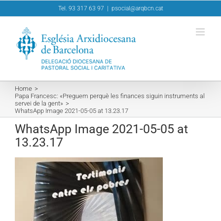
Skip
Tel. 93 317 63 97
|
psocial@arqbcn.cat
to
content
Home
Papa Francesc: «Preguem perquè les finances siguin instruments al
servei de la gent»
WhatsApp Image 2021-05-05 at 13.23.17
WhatsApp Image 2021-05-05 at
13.23.17