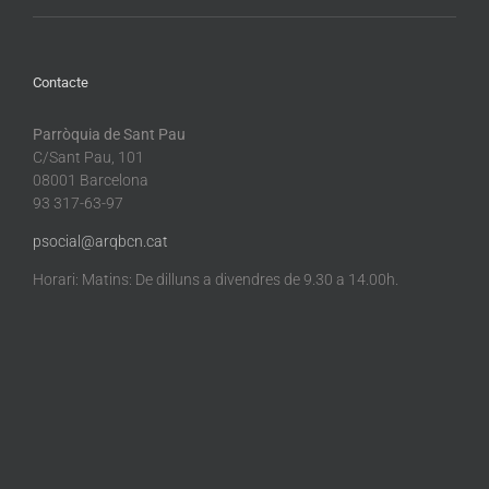
Contacte
Parròquia de Sant Pau
C/Sant Pau, 101
08001 Barcelona
93 317-63-97
psocial@arqbcn.cat
Horari: Matins: De dilluns a divendres de 9.30 a 14.00h.