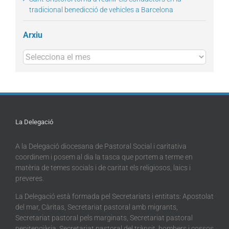
tradicional benedicció de vehicles a Barcelona
Arxiu
Arxius
La Delegació
A la Delegació diocesana de Pastoral Social i caritativa
coordinem i posem al dia la tasca que portem a terme en
matèria de temes socials i de caritat els religiosos, laics i
preveres.
La Delegació està formada pel Secretariats i entitats: Apostolat
del mar, Càritas, Secretariat pastoral amb migrants,
Secretariat pastoral pels marginats, Secretariat pastoral
penitenciària, Secretariat pastoral del trànsit, bombers i cossos