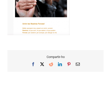
Compartir-ho
Facebook
X
Reddit
LinkedIn
Pinterest
Email