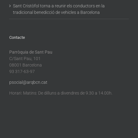
Sant Cristòfol torna a reunir els conductors en la
tradicional benedicció de vehicles a Barcelona
Contacte
Parròquia de Sant Pau
C/Sant Pau, 101
08001 Barcelona
93 317-63-97
psocial@arqbcn.cat
Horari: Matins: De dilluns a divendres de 9.30 a 14.00h.