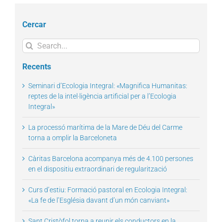
Cercar
Search
for:
Recents
Seminari d’Ecologia Integral: «Magnifica Humanitas:
reptes de la intel·ligència artificial per a l’Ecologia
Integral»
La processó marítima de la Mare de Déu del Carme
torna a omplir la Barceloneta
Càritas Barcelona acompanya més de 4.100 persones
en el dispositiu extraordinari de regularització
Curs d’estiu: Formació pastoral en Ecologia Integral:
«La fe de l’Església davant d’un món canviant»
Sant Cristòfol torna a reunir els conductors en la