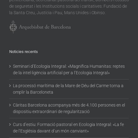
de seguretat i les Institucions socials i caritatives: Fundació de
la Santa Creu, Justícia i Pau, Mans Unides i Obinso.
Noticies recents
Seminari d’Ecologia Integral: «Magnifica Humanitas: reptes
de la intel·ligència artificial per a l’Ecologia Integral»
La processó marítima de la Mare de Déu del Carme torna a
omplir la Barceloneta
Càritas Barcelona acompanya més de 4.100 persones en el
dispositiu extraordinari de regularització
Curs d’estiu: Formació pastoral en Ecologia Integral: «La fe
de l’Església davant d’un món canviant»