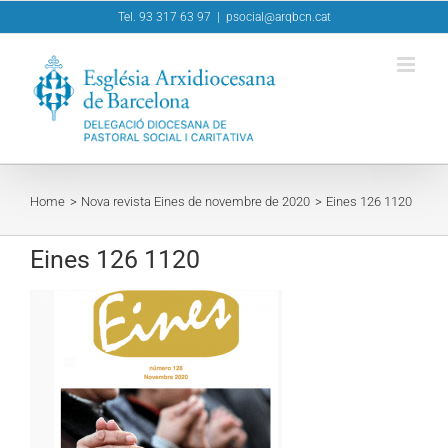
Skip
Tel. 93 317 63 97
|
psocial@arqbcn.cat
to
content
Home
Nova revista Eines de novembre de 2020
Eines 126 1120
Eines 126 1120